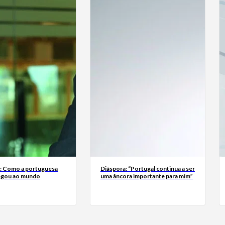
a: Como a portuguesa
Diáspora: “Portugal continua a ser
egou ao mundo
uma âncora importante para mim”