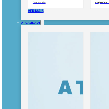
florestais
viajantes d
VER MAIS
ATUALIDADE