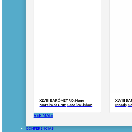
XLVIII BARÓMETRO: Nuno
XLVIII B
Moreira da Cruz, Católica Lisbon
Morais, S
VER MAIS
CONFERÊNCIAS