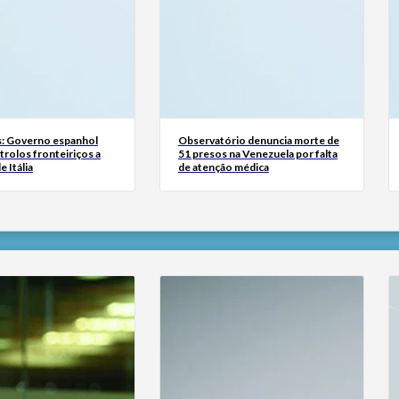
: Governo espanhol
Observatório denuncia morte de
rolos fronteiriços a
51 presos na Venezuela por falta
e Itália
de atenção médica