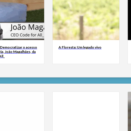
 Democratizar o acesso
A Floresta: Um legado vivo
ia, João Magalhães, da
ll_