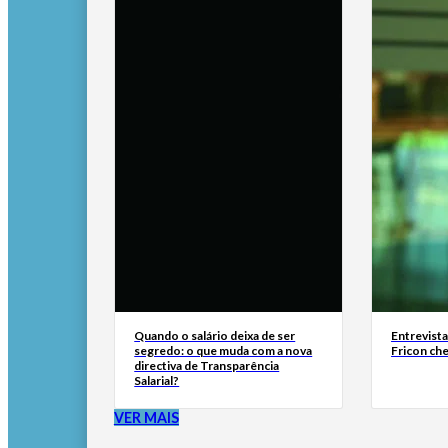
Quando o salário deixa de ser
Entrevist
segredo: o que muda com a nova
Fricon ch
directiva de Transparência
Salarial?
VER MAIS