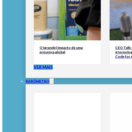
O (grande) impacto de uma
CEO Talk:
presença global
à tecnolog
Code for A
VER MAIS
BARÓMETRO