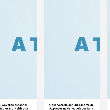
: Governo espanhol
Observatório denuncia morte de
rolos fronteiriços a
51 presos na Venezuela por falta