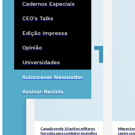
Cadernos Especiais
CEO's Talks
Edição Impressa
Opinião
Universidades
Subscrever Newsletter
Assinar Revista
Canadá vende 10 aviões militares
Migrações
Hercules para combater incêndios
repõe cont