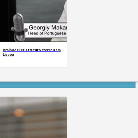
BrainRocket: O futuro aterrou em
Lisboa