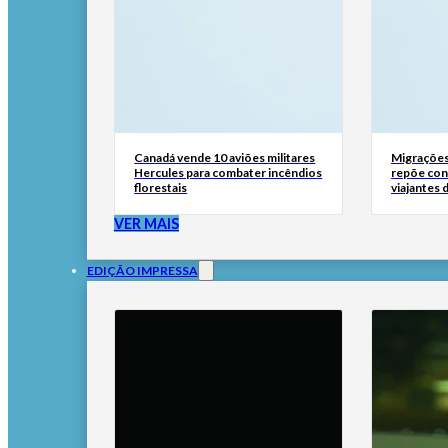
Canadá vende 10 aviões militares
Migrações
Hercules para combater incêndios
repõe cont
florestais
viajantes d
VER MAIS
EDIÇÃO IMPRESSA