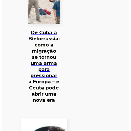
De Cuba à
Bielorrússia:
como a
migração
se tornou
uma arma
para
pressionar
a Europa – e
Ceuta pode
abrir uma
nova era