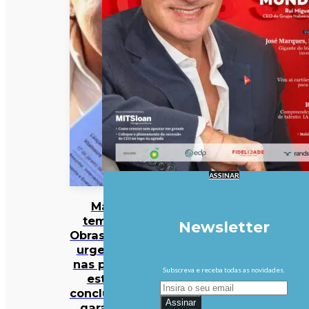
ASSINAR
Mau
tempo:
Newsletter
Obras mais
urgentes
nas praias
Subscreva e receba todas as novidades.
estão
concluídas,
Assinar
garante