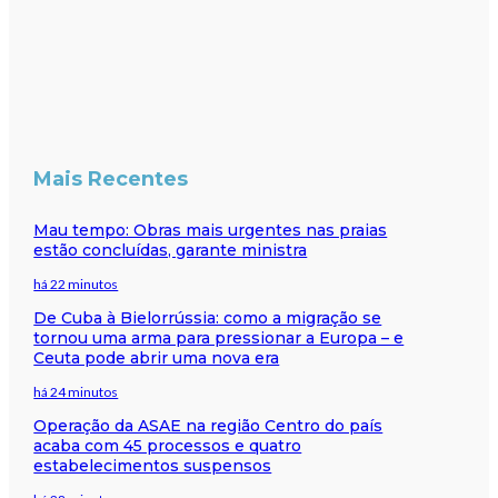
Mais Recentes
Mau tempo: Obras mais urgentes nas praias
estão concluídas, garante ministra
há 22 minutos
De Cuba à Bielorrússia: como a migração se
tornou uma arma para pressionar a Europa – e
Ceuta pode abrir uma nova era
há 24 minutos
Operação da ASAE na região Centro do país
acaba com 45 processos e quatro
estabelecimentos suspensos