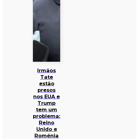
Irmãos
Tate
estão
presos
nos EUA e
Trump
tem um
problema:
Reino
Unido e
Roménia