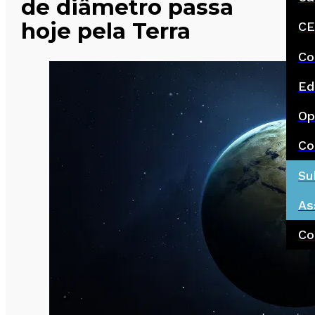
de diâmetro passa
hoje pela Terra
CE
Co
Ed
Op
Co
Su
As
Co