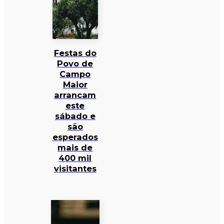
Festas do
Povo de
Campo
Maior
arrancam
este
sábado e
são
esperados
mais de
400 mil
visitantes