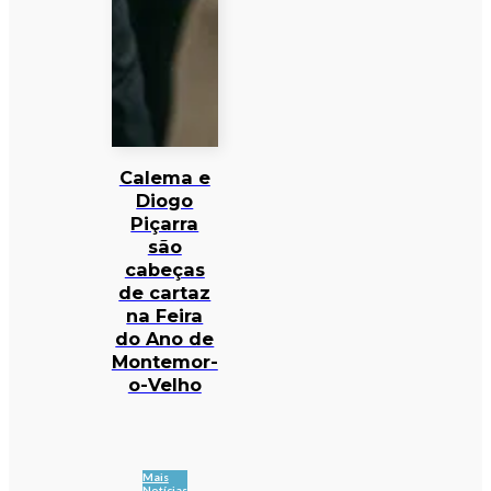
Calema e
Diogo
Piçarra
são
cabeças
de cartaz
na Feira
do Ano de
Montemor-
o-Velho
Mais
Notícias