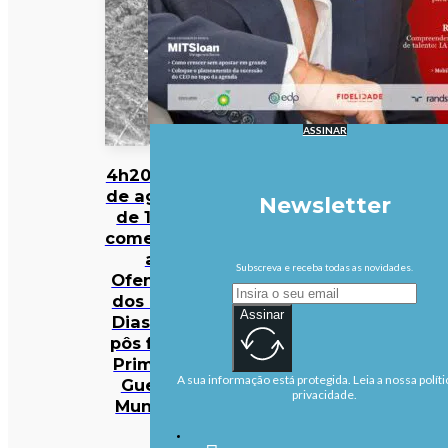
ASSINAR
4h20 de 8
de agosto
Newsletter
de 1918:
começava
a
Subscreva e receba todas as novidades.
Ofensiva
dos Cem
Assinar
Dias que
pôs fim à
Primeira
A sua informação está protegida. Leia a nossa políti
Guerra
privacidade.
Mundial