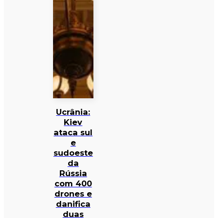
Ucrânia:
Kiev
ataca sul
e
sudoeste
da
Rússia
com 400
drones e
danifica
duas