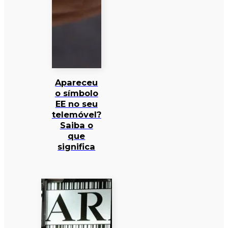
Apareceu
o símbolo
EE no seu
telemóvel?
Saiba o
que
significa