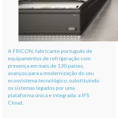
A FRICON, fabricante português de
equipamentos de refrigeração com
presença em mais de 130 países,
avançou para a modernização do seu
ecossistema tecnológico, substituindo
os sistemas legados por uma
plataforma única e integrada: a IFS
Cloud.