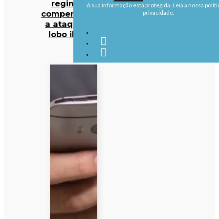
regime de
A sua informação está protegida. Leia a nossa políti
compensações
privacidade.
a ataques de
lobo ibérico