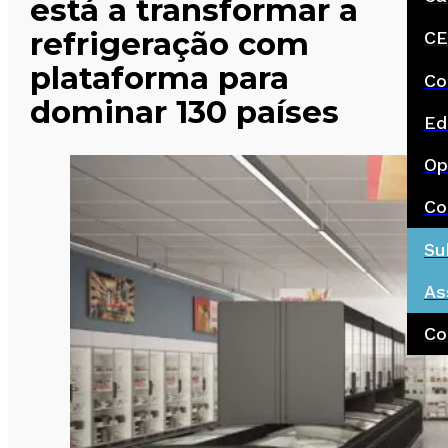
está a transformar a
refrigeração com
CE
plataforma para
Co
dominar 130 países
Ed
Op
Co
Su
As
Co