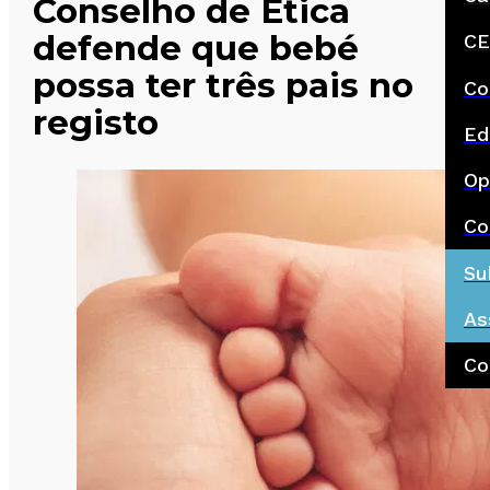
Conselho de Ética
defende que bebé
CE
possa ter três pais no
Co
registo
Ed
Op
Co
Su
As
Co