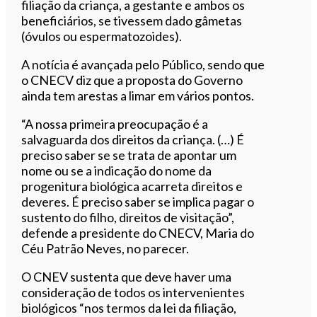
filiação da criança, a gestante e ambos os
beneficiários, se tivessem dado gâmetas
(óvulos ou espermatozoides).
A notícia é avançada pelo Público, sendo que
o CNECV diz que a proposta do Governo
ainda tem arestas a limar em vários pontos.
“A nossa primeira preocupação é a
salvaguarda dos direitos da criança. (…) É
preciso saber se se trata de apontar um
nome ou se a indicação do nome da
progenitura biológica acarreta direitos e
deveres. É preciso saber se implica pagar o
sustento do filho, direitos de visitação”,
defende a presidente do CNECV, Maria do
Céu Patrão Neves, no parecer.
O CNEV sustenta que deve haver uma
consideração de todos os intervenientes
biológicos “nos termos da lei da filiação,