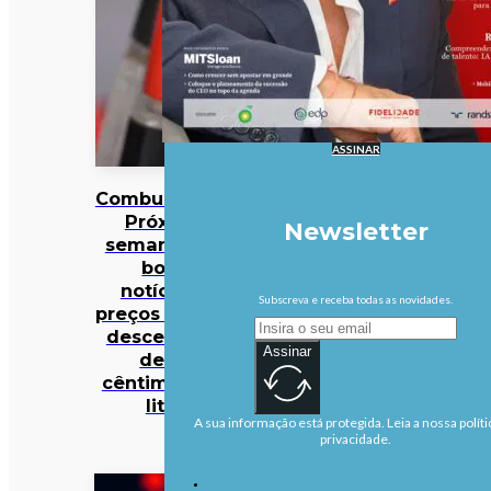
ASSINAR
Combustíveis?
Próxima
Newsletter
semana traz
boas
notícias…
Subscreva e receba todas as novidades.
preços podem
descer mais
Assinar
de 10
cêntimos por
litro
A sua informação está protegida. Leia a nossa políti
privacidade.