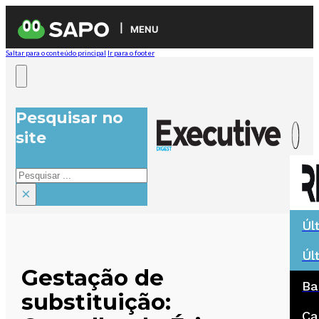
MENU
Saltar para o conteúdo principal
Ir para o footer
Pesquisar no
site
Pesquisar
×
Úl
Úl
Gestação de
Ba
substituição:
Ca