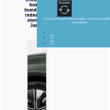
Assinar
boatos
inundam as
redes após
A sua informação está protegida. Leia a nossa políti
sismo no
privacidade.
Japão