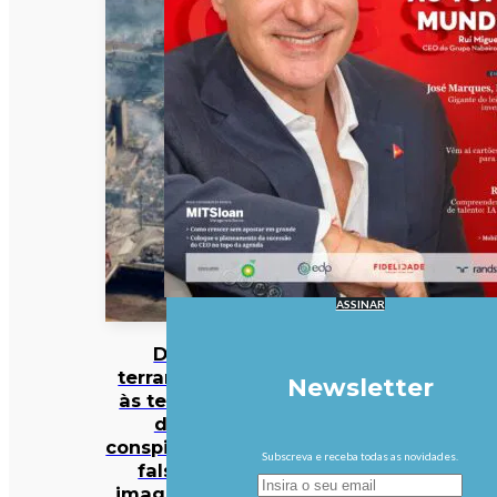
ASSINAR
Do
terramoto
Newsletter
às teorias
da
conspiração:
Subscreva e receba todas as novidades.
falsas
imagens e