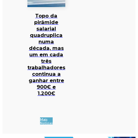
Topo da
pirâmide
salarial
quadruplica
numa
década, mas
um em cada
três
trabalhadores
continua a
ganhar entre
900€ e
1.200€
Mais
Notícias