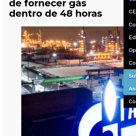
de fornecer gás
dentro de 48 horas
CE
Co
Ed
Op
Co
Su
As
Co