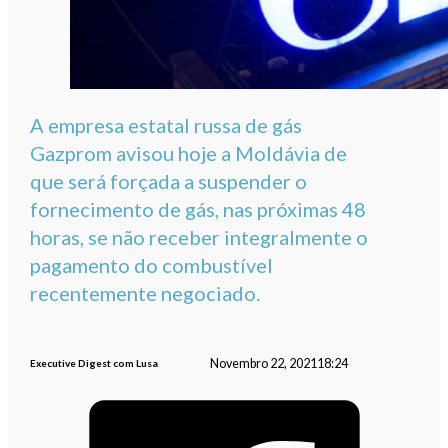
A empresa estatal russa de gás
Gazprom avisou hoje a Moldávia de
que será forçada a suspender o
fornecimento de gás, nas próximas 48
horas, se não receber integralmente o
pagamento do combustível
recentemente negociado.
Novembro 22, 2021
18:24
Executive Digest com Lusa