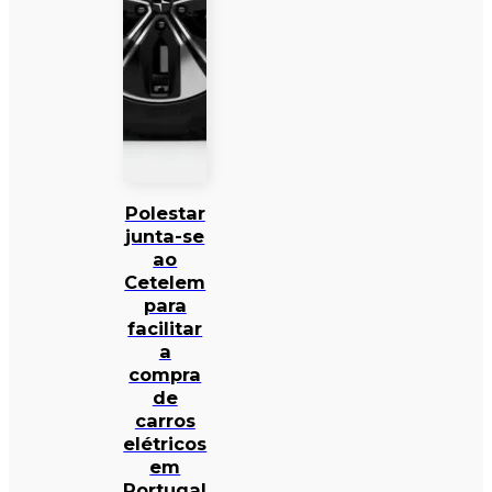
Polestar
junta-se
ao
Cetelem
para
facilitar
a
compra
de
carros
elétricos
em
Portugal