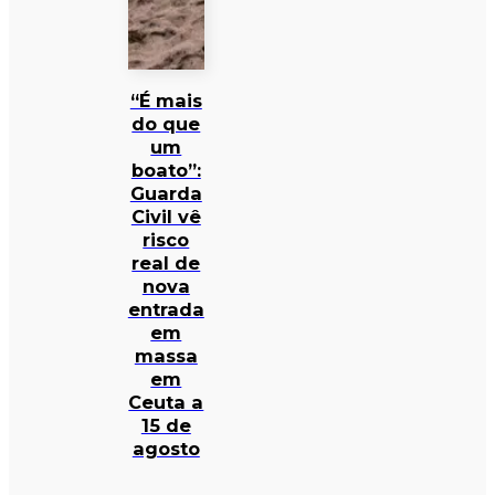
“É mais
do que
um
boato”:
Guarda
Civil vê
risco
real de
nova
entrada
em
massa
em
Ceuta a
15 de
agosto