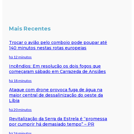
Mais Recentes
Trocar o avião pelo comboio pode poupar até
140 minutos nestas rotas europeias
há 12 minutos
Incêndios: Em resolução os dois fogos que
começaram sábado em Carrazeda de Ansiães
há 18 minutos
Ataque com drone provoca fuga de água na
maior central de dessalinização do oeste da
Líbia
há 20 minutos
Revitalização da Serra da Estrela é “promessa
por cumprir há demasiado tempo” – PR
há 26 minutos