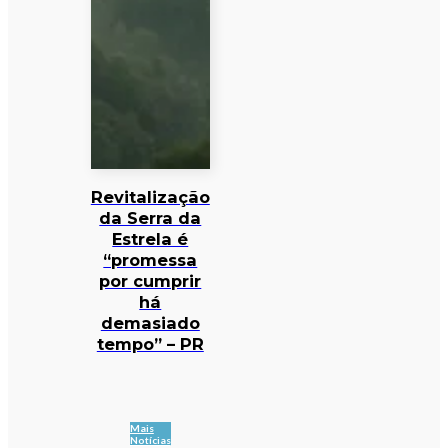
Revitalização
da Serra da
Estrela é
“promessa
por cumprir
há
demasiado
tempo” – PR
Mais
Notícias