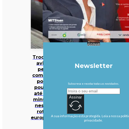
ASSINAR
Trocar o
avião
Newsletter
pelo
comboio
pode
Subscreva e receba todas as novidades.
poupar
até 140
Assinar
minutos
nestas
rotas
A sua informação está protegida. Leia a nossa políti
europeias
privacidade.