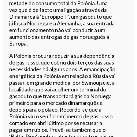
metade do consumo total da Polónia. Uma
vez que é de facto uma ligação através da
Dinamarca à ‘Europipe II’, um gasoduto que
já liga a Noruega e a Alemanha, a sua entrada
em funcionamento não vai conduzir a um
aumento das entregas de gás norueguês à
Europa.
A Polónia procura reduzir a sua dependência
do gás russo, que cobriu dois terços das suas
necessidades há alguns anos. A emancipação
energética da Polónia em relação à Rússia vai
passar, em grande medida, por Swinoujscie, a
localidade que vai acolher um terminal do
gasoduto que transportará gás da Noruega
primeiro para o mercado dinamarquês e
depois para o polaco. Recorde-se que a
Polónia viu o seu fornecimento de gás russo
cortado em abril último por se recusar a
pagar em rublos. Prevê-se também que o
‘Baltic Pipe’ venha a abastecer outros países