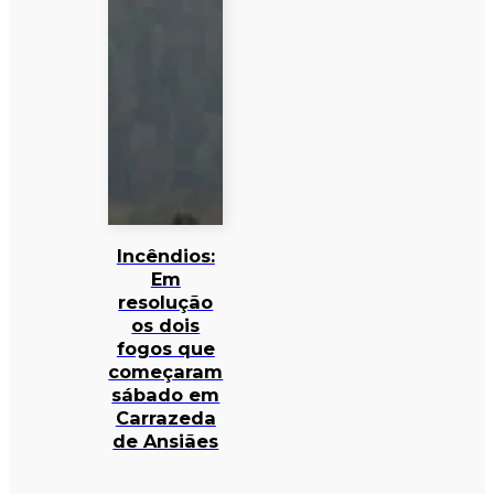
Incêndios:
Em
resolução
os dois
fogos que
começaram
sábado em
Carrazeda
de Ansiães