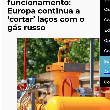
funcionamento:
Europa continua a
CE
‘cortar’ laços com o
Co
gás russo
Ed
Op
Co
Su
As
Co