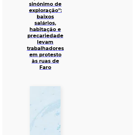
sinónimo de
exploração”:
baixos
salários,
habitação e
precariedade
levam
trabalhadores
em protesto
às ruas de
Faro