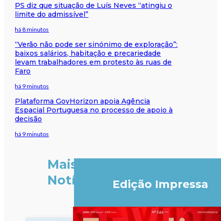
PS diz que situação de Luís Neves “atingiu o
limite do admissível”
há 8 minutos
“Verão não pode ser sinónimo de exploração”:
baixos salários, habitação e precariedade
levam trabalhadores em protesto às ruas de
Faro
há 9 minutos
Plataforma GovHorizon apoia Agência
Espacial Portuguesa no processo de apoio à
decisão
há 9 minutos
Mais
Notícias
Edição Impressa