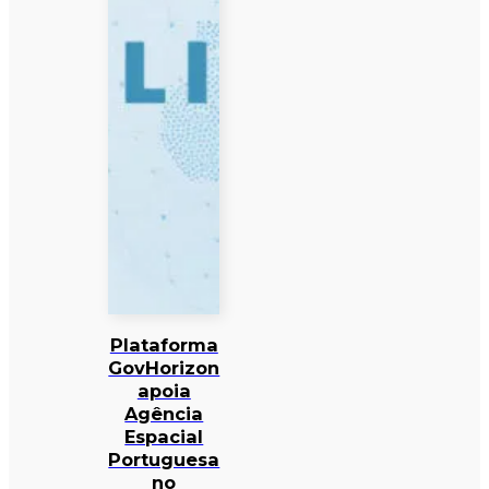
Plataforma
GovHorizon
apoia
Agência
Espacial
Portuguesa
no