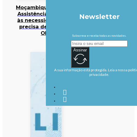
Moçambique/Ataques:
Assistência responde
Newsletter
às necessidades mas
precisa de reforço –
OIM
Subscreva e receba todas as novidades.
Assinar
A sua informação está protegida. Leia a nossa políti
privacidade.