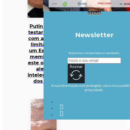
ASSINAR
Putin pode
testar NATO
Newsletter
com ataque
limitado a
um Estado-
Subscreva e receba todas as novidades.
membro já
este outono,
Assinar
alerta
intelegência
dos EUA
A sua informação está protegida. Leia a nossa políti
privacidade.