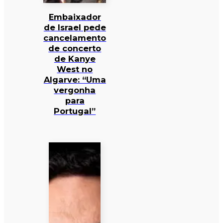
Embaixador
de Israel pede
cancelamento
de concerto
de Kanye
West no
Algarve: “Uma
vergonha
para
Portugal”