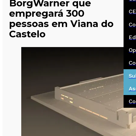
BorgWarner que
empregará 300
CE
pessoas em Viana do
Co
Castelo
Ed
Op
Co
Su
As
Co