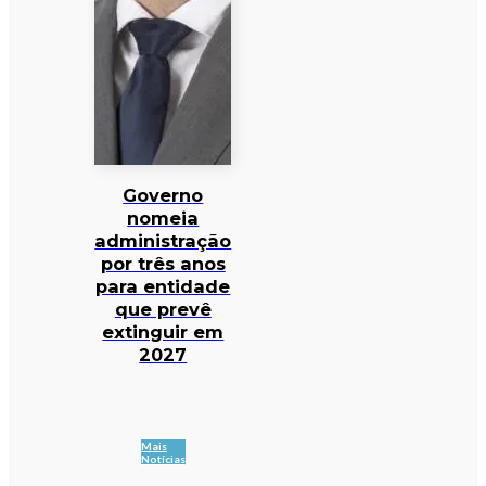
Governo
nomeia
administração
por três anos
para entidade
que prevê
extinguir em
2027
Mais
Notícias