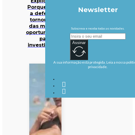
Explicador:
Porque é que
Newsletter
a defesa se
tornou uma
das maiores
Subscreva e receba todas as novidades.
oportunidades
para
Assinar
investidores?
A sua informação está protegida. Leia a nossa políti
privacidade.