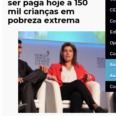
ser paga hoje a 150
mil crianças em
CE
pobreza extrema
Co
Ed
Op
Co
Su
As
Co