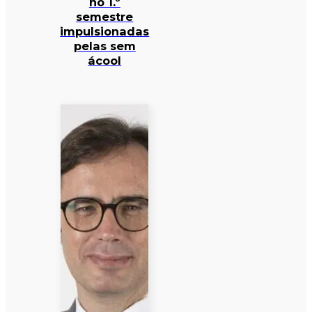
no 1.º
semestre
impulsionadas
pelas sem
ácool