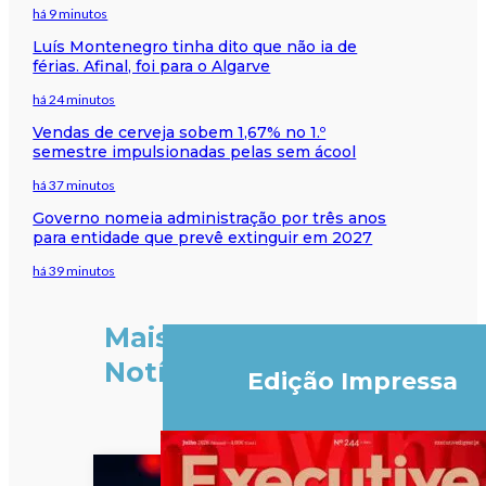
há 9 minutos
Luís Montenegro tinha dito que não ia de
férias. Afinal, foi para o Algarve
há 24 minutos
Vendas de cerveja sobem 1,67% no 1.º
semestre impulsionadas pelas sem ácool
há 37 minutos
Governo nomeia administração por três anos
para entidade que prevê extinguir em 2027
há 39 minutos
Mais
Notícias
Edição Impressa