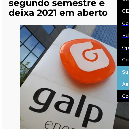
segundo semestre e
deixa 2021 em aberto
CE
Co
Ed
Op
Co
Su
As
Co