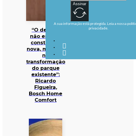
Assinar
A sua informação está protegida. Leia a nossa políti
privacidade.
“O desafio
não está na
construção
nova, mas sim
na
transformação
do parque
existente”:
Ricardo
Figueira,
Bosch Home
Comfort