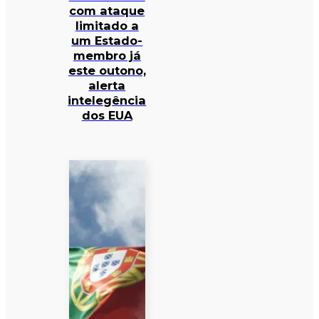
com ataque
limitado a
um Estado-
membro já
este outono,
alerta
intelegência
dos EUA