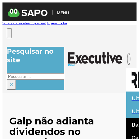
MENU
Saltar para o conteúdo principal
Ir para o footer
Pesquisar no
site
Pesquisar
×
Úl
Úl
Galp não adianta
Ba
dividendos no
Ca