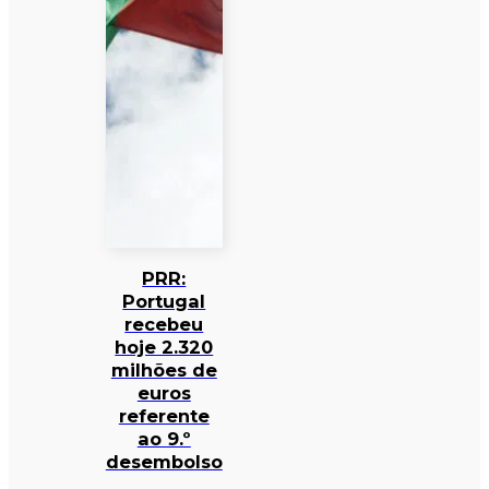
PRR:
Portugal
recebeu
hoje 2.320
milhões de
euros
referente
ao 9.º
desembolso