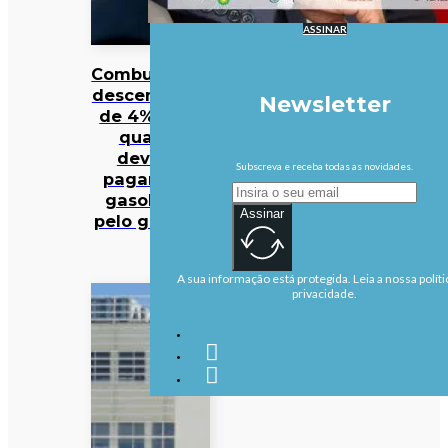
ASSINAR
Combustíveis
descem mais
Newsletter
de 4%. Veja
quanto
deveria
Subscreva e receba todas as novidades.
pagar pela
gasolina e
Assinar
pelo gasóleo
A sua informação está protegida. Leia a nossa políti
privacidade.