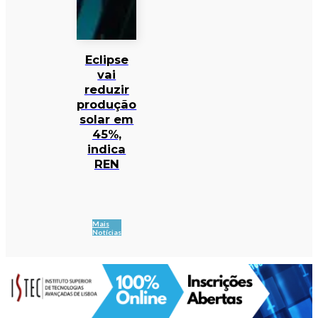
Eclipse
vai
reduzir
produção
solar em
45%,
indica
REN
Mais
Notícias