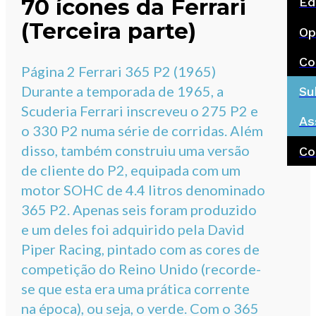
70 ícones da Ferrari
Ed
(Terceira parte)
Op
Co
Página 2 Ferrari 365 P2 (1965)
Durante a temporada de 1965, a
Su
Scuderia Ferrari inscreveu o 275 P2 e
As
o 330 P2 numa série de corridas. Além
disso, também construiu uma versão
Co
de cliente do P2, equipada com um
motor SOHC de 4.4 litros denominado
365 P2. Apenas seis foram produzido
e um deles foi adquirido pela David
Piper Racing, pintado com as cores de
competição do Reino Unido (recorde-
se que esta era uma prática corrente
na época), ou seja, o verde. Com o 365