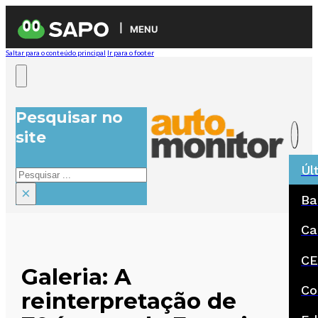
MENU
Saltar para o conteúdo principal
Ir para o footer
Pesquisar no
site
Úl
Pesquisar
×
Ba
Ca
CE
Galeria: A
Co
reinterpretação de