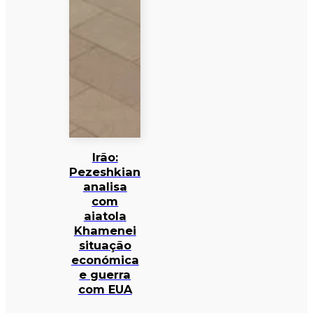
Irão:
Pezeshkian
analisa
com
aiatola
Khamenei
situação
económica
e guerra
com EUA