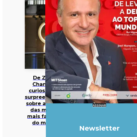
De Zara a
Chanel: 12
curiosidades
surpreendentes
sobre algumas
ASSINAR
das marcas
mais famosas
do mundo
Newsletter