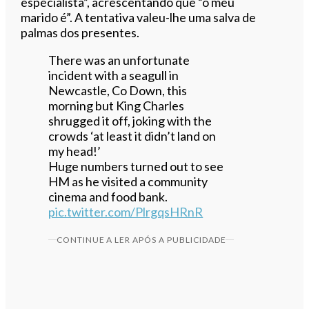
especialista”, acrescentando que “o meu
marido é”. A tentativa valeu-lhe uma salva de
palmas dos presentes.
There was an unfortunate
incident with a seagull in
Newcastle, Co Down, this
morning but King Charles
shrugged it off, joking with the
crowds ‘at least it didn’t land on
my head!’
Huge numbers turned out to see
HM as he visited a community
cinema and food bank.
pic.twitter.com/PlrgqsHRnR
CONTINUE A LER APÓS A PUBLICIDADE