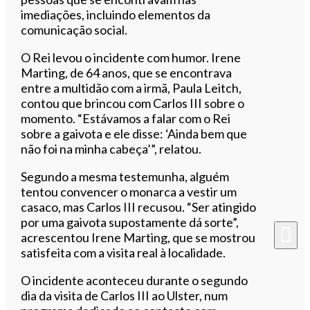
imediações, incluindo elementos da
comunicação social.
O Rei levou o incidente com humor. Irene
Marting, de 64 anos, que se encontrava
entre a multidão com a irmã, Paula Leitch,
contou que brincou com Carlos III sobre o
momento. “Estávamos a falar com o Rei
sobre a gaivota e ele disse: ‘Ainda bem que
não foi na minha cabeça’”, relatou.
Segundo a mesma testemunha, alguém
tentou convencer o monarca a vestir um
casaco, mas Carlos III recusou. “Ser atingido
por uma gaivota supostamente dá sorte”,
acrescentou Irene Marting, que se mostrou
satisfeita com a visita real à localidade.
O incidente aconteceu durante o segundo
dia da visita de Carlos III ao Ulster, num