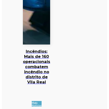
Incêndios:
Mais de 160
operacionais
combatem
incêndio no
distrito de
Vila Real
Mais
Notícias