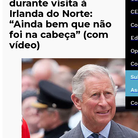
durante visita à
Irlanda do Norte:
CE
“Ainda bem que não
Co
foi na cabeça” (com
Ed
vídeo)
Op
Co
Su
As
Co