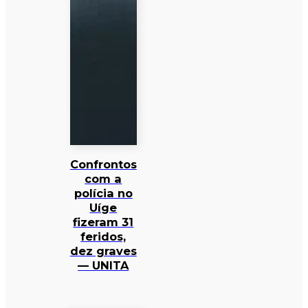
Confrontos
com a
polícia no
Uíge
fizeram 31
feridos,
dez graves
— UNITA