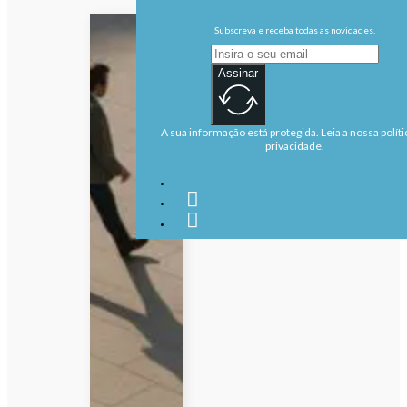
Subscreva e receba todas as novidades.
Assinar
A sua informação está protegida. Leia a nossa políti
privacidade.