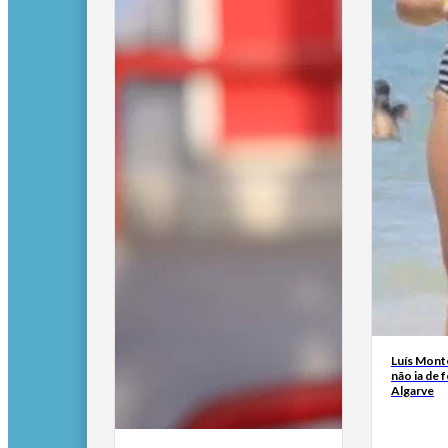
Luís Mont
não ia de f
Algarve