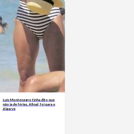
Luís Montenegro tinha dito que
não ia de férias. Afinal, foi para o
Algarve