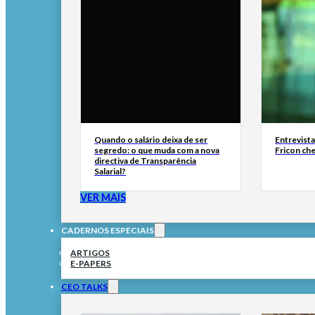
Quando o salário deixa de ser
Entrevist
segredo: o que muda com a nova
Fricon ch
directiva de Transparência
Salarial?
VER MAIS
CADERNOS ESPECIAIS
ARTIGOS
E-PAPERS
CEO TALKS