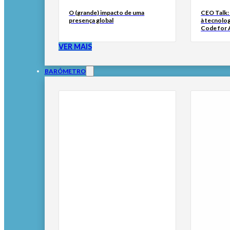
O (grande) impacto de uma
CEO Talk:
presença global
à tecnolog
Code for A
VER MAIS
BARÓMETRO