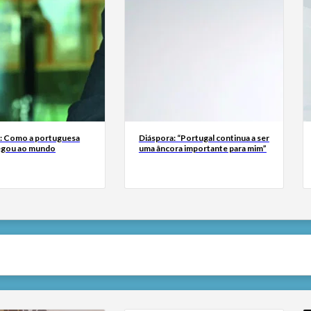
a: Como a portuguesa
Diáspora: “Portugal continua a ser
egou ao mundo
uma âncora importante para mim”