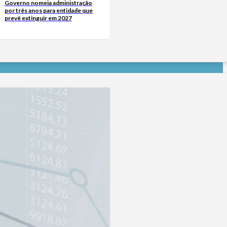
Governo nomeia administração
por três anos para entidade que
prevê extinguir em 2027