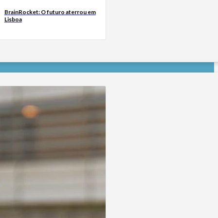
BrainRocket: O futuro aterrou em
Lisboa