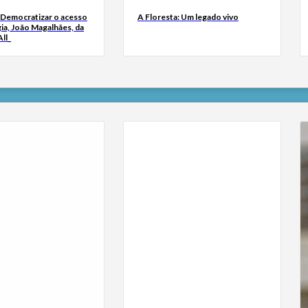
 Democratizar o acesso
A Floresta: Um legado vivo
ia, João Magalhães, da
ll_