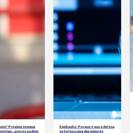
eis? Próxima semana
Explicador: Porque é que a defesa
 notícias…preços podem
se tornou uma das maiores