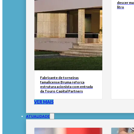
descer ma
litro
Fabricante de torneiras
famalicense Bruma reforça
estrutura acionista com entrada
da Touro Capital Partners
VER MAIS
ATUALIDADE