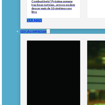
Combustíveis? Próxima semana
traz boas notícias…preços podem
descer mais de 10 cêntimos por
litro
VER MAIS
EDIÇÃO IMPRESSA