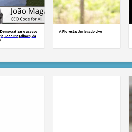
 Democratizar o acesso
A Floresta: Um legado vivo
ia, João Magalhães, da
ll_