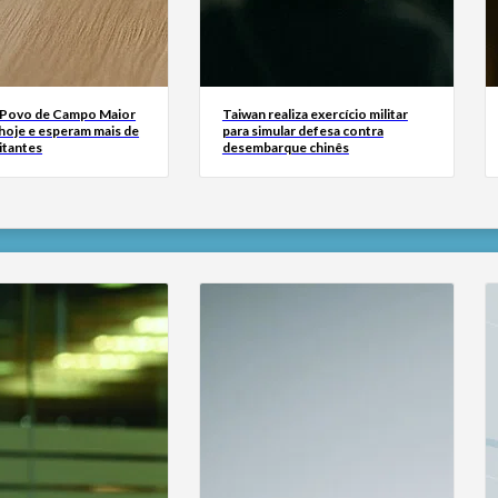
 Povo de Campo Maior
Taiwan realiza exercício militar
oje e esperam mais de
para simular defesa contra
sitantes
desembarque chinês