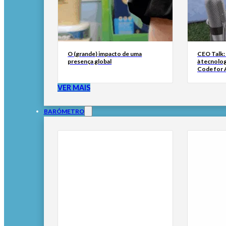
O (grande) impacto de uma
CEO Talk:
presença global
à tecnolog
Code for A
VER MAIS
BARÓMETRO