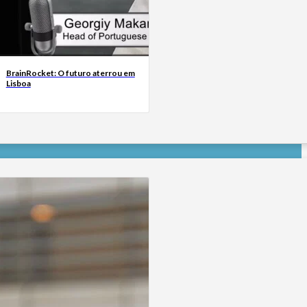
BrainRocket: O futuro aterrou em
Lisboa