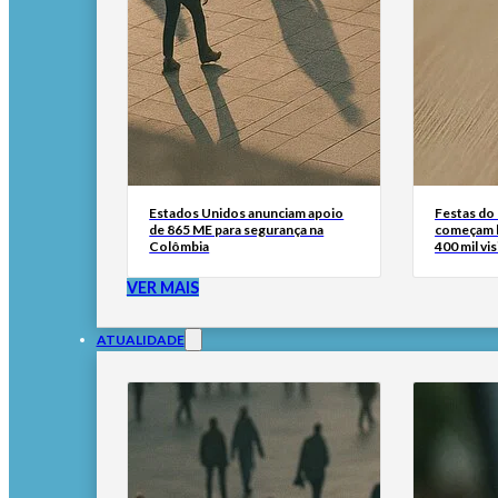
Estados Unidos anunciam apoio
Festas do
de 865 ME para segurança na
começam h
Colômbia
400 mil vi
VER MAIS
ATUALIDADE