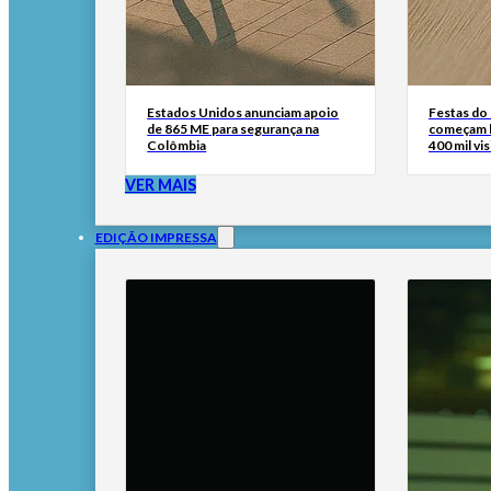
Estados Unidos anunciam apoio
Festas do
de 865 ME para segurança na
começam h
Colômbia
400 mil vi
VER MAIS
EDIÇÃO IMPRESSA