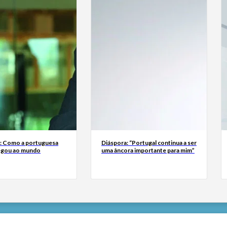
a: Como a portuguesa
Diáspora: “Portugal continua a ser
egou ao mundo
uma âncora importante para mim”