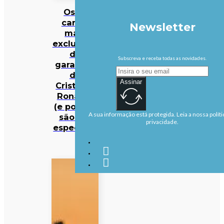
Os 10
carros
Newsletter
mais
exclusivos
da
Subscreva e receba todas as novidades.
garagem
de
Assinar
Cristiano
Ronaldo
(e porque
A sua informação está protegida. Leia a nossa políti
são tão
privacidade.
especiais)