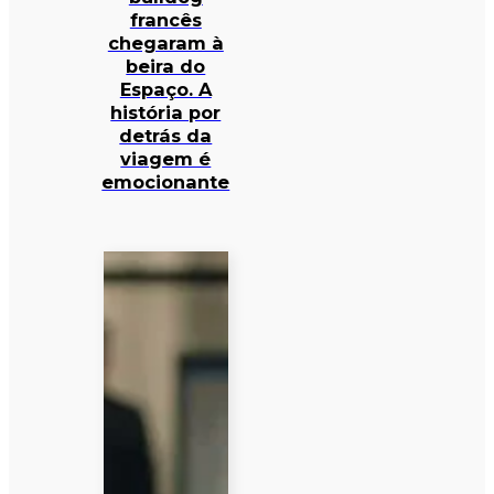
francês
chegaram à
beira do
Espaço. A
história por
detrás da
viagem é
emocionante