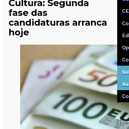
Cultura: Segunda
fase das
CE
candidaturas arranca
Co
hoje
Ed
Op
Co
Su
As
Co