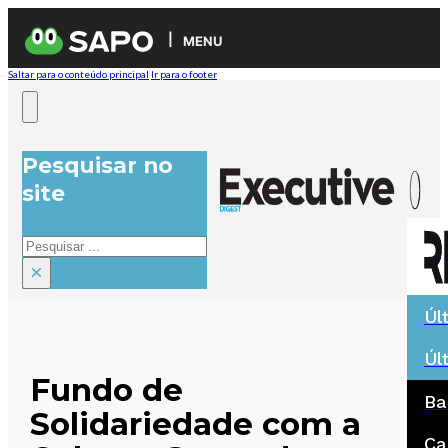
MENU
Saltar para o conteúdo principal
Ir para o footer
Pesquisar no
site
Pesquisar
×
Úl
Úl
Fundo de
Ba
Solidariedade com a
Ca