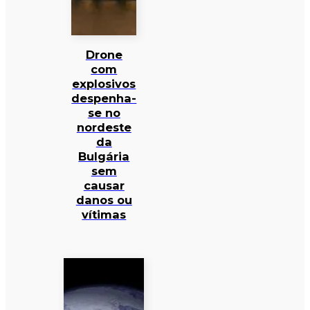
Drone
com
explosivos
despenha-
se no
nordeste
da
Bulgária
sem
causar
danos ou
vítimas