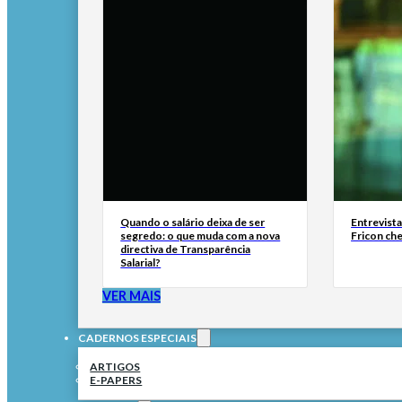
Quando o salário deixa de ser
Entrevist
segredo: o que muda com a nova
Fricon ch
directiva de Transparência
Salarial?
VER MAIS
CADERNOS ESPECIAIS
ARTIGOS
E-PAPERS