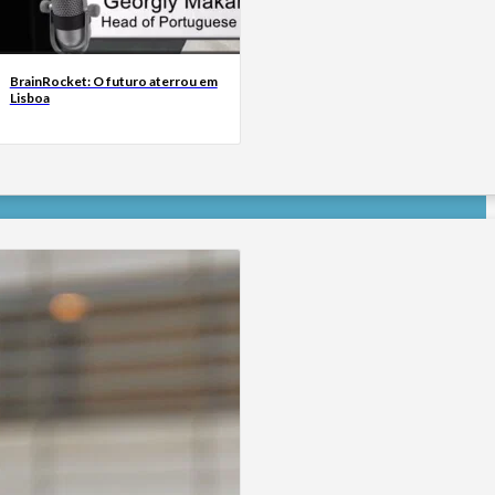
BrainRocket: O futuro aterrou em
Lisboa