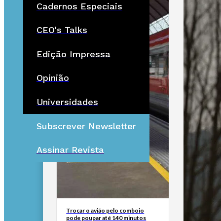
Cadernos Especiais
CEO's Talks
Edição Impressa
Opinião
Universidades
Subscrever Newsletter
Assinar Revista
Trocar o avião pelo comboio
pode poupar até 140 minutos