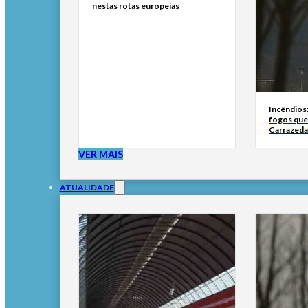
nestas rotas europeias
Incêndios
fogos qu
Carrazeda
VER MAIS
ATUALIDADE