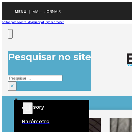
MENU
MAIL
JORNAIS
Saltar para o conteúdo principal
Ir para o footer
Pesquisar no site
Pesquisar
×
Advisory
ÚLTIMAS
Barómetro