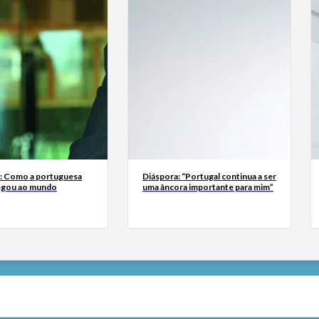
a: Como a portuguesa
Diáspora: “Portugal continua a ser
egou ao mundo
uma âncora importante para mim”