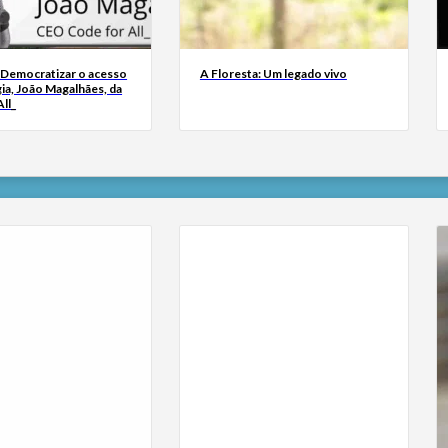
 Democratizar o acesso
A Floresta: Um legado vivo
ia, João Magalhães, da
ll_