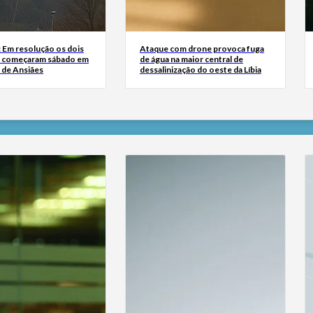
: Em resolução os dois
Ataque com drone provoca fuga
e começaram sábado em
de água na maior central de
 de Ansiães
dessalinização do oeste da Líbia