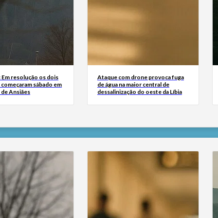
: Em resolução os dois
Ataque com drone provoca fuga
e começaram sábado em
de água na maior central de
 de Ansiães
dessalinização do oeste da Líbia