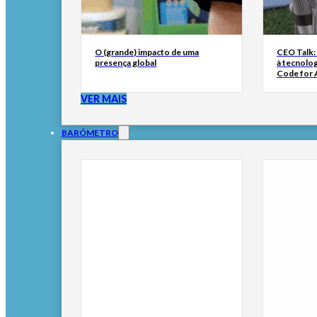
O (grande) impacto de uma
CEO Talk:
presença global
à tecnolog
Code for A
VER MAIS
BARÓMETRO