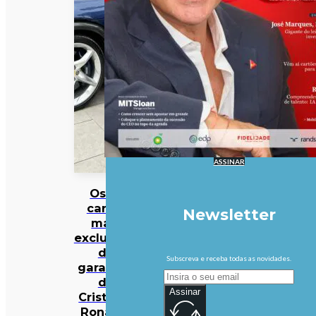
ASSINAR
Os 10
carros
Newsletter
mais
exclusivos
da
Subscreva e receba todas as novidades.
garagem
de
Assinar
Cristiano
Ronaldo