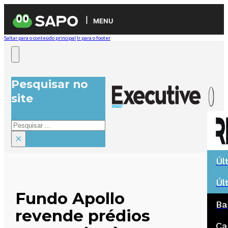
MENU
Saltar para o conteúdo principal
Ir para o footer
Pesquisar no
site
Pesquisar
×
Úl
Úl
Fundo Apollo
Ba
revende prédios
Ca