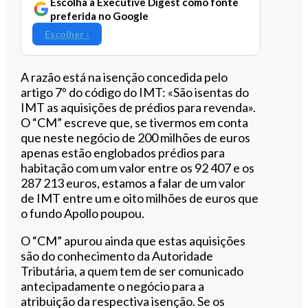
Escolha a Executive Digest como fonte
preferida no Google
Escolher ›
A razão está na isenção concedida pelo
artigo 7º do código do IMT: «São isentas do
IMT as aquisições de prédios para revenda».
O “CM” escreve que, se tivermos em conta
que neste negócio de 200 milhões de euros
apenas estão englobados prédios para
habitação com um valor entre os 92 407 e os
287 213 euros, estamos a falar de um valor
de IMT entre um e oito milhões de euros que
o fundo Apollo poupou.
O “CM” apurou ainda que estas aquisições
são do conhecimento da Autoridade
Tributária, a quem tem de ser comunicado
antecipadamente o negócio para a
atribuição da respectiva isenção. Se os