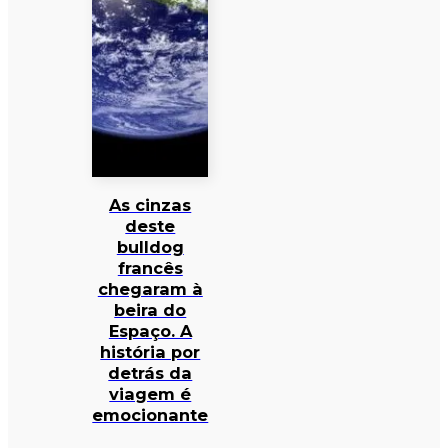
As cinzas
deste
bulldog
francês
chegaram à
beira do
Espaço. A
história por
detrás da
viagem é
emocionante