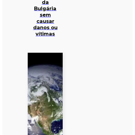
da
Bulgária
sem
causar
danos ou
vítimas