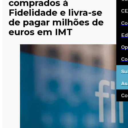
comprados à
Fidelidade e livra-se
CE
de pagar milhões de
Co
euros em IMT
Ed
Op
Co
Su
As
Co