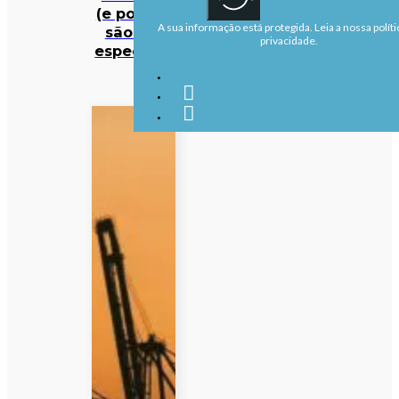
(e porque
A sua informação está protegida. Leia a nossa políti
são tão
privacidade.
especiais)