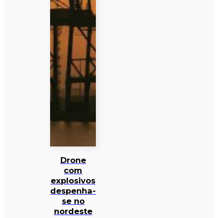
Drone
com
explosivos
despenha-
se no
nordeste