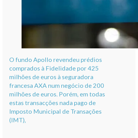
O fundo Apollo revendeu prédios
comprados à Fidelidade por 425
milhões de euros à seguradora
francesa AXA num negócio de 200
milhões de euros. Porém, em todas
estas transacções nada pago de
Imposto Municipal de Transações
(IMT),