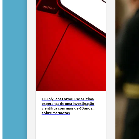
O OnlyFans tornou-se a última
esperança de uma investigação
científica com mais de 60 anos…
sobre marmotas