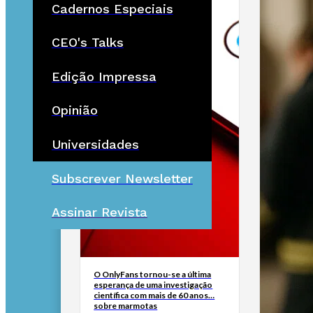
Cadernos Especiais
CEO's Talks
Edição Impressa
Opinião
Universidades
Subscrever Newsletter
Assinar Revista
O OnlyFans tornou-se a última
esperança de uma investigação
científica com mais de 60 anos…
sobre marmotas