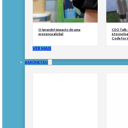
O (grande) impacto de uma
CEO Talk:
presença global
à tecnolog
Code for A
VER MAIS
BARÓMETRO