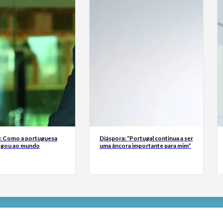
a: Como a portuguesa
Diáspora: “Portugal continua a ser
egou ao mundo
uma âncora importante para mim”