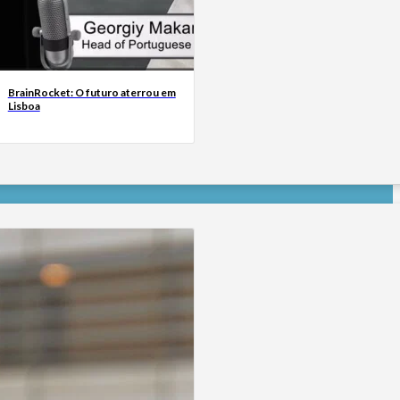
BrainRocket: O futuro aterrou em
Lisboa