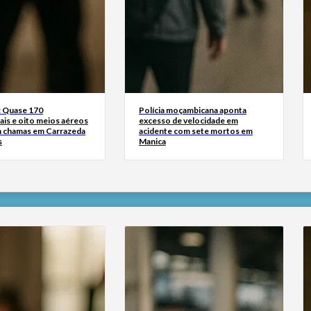
: Quase 170
Polícia moçambicana aponta
ais e oito meios aéreos
excesso de velocidade em
 chamas em Carrazeda
acidente com sete mortos em
s
Manica