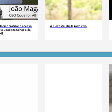
 Democratizar o acesso
A Floresta: Um legado vivo
ia, João Magalhães, da
ll_