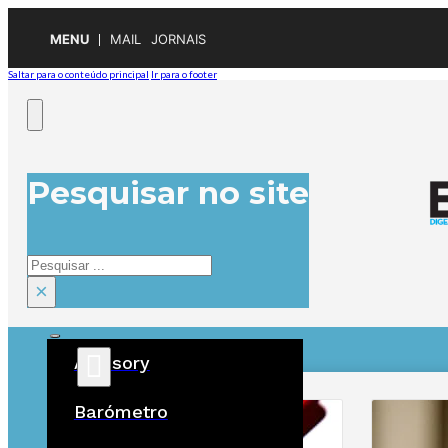
MENU
MAIL
JORNAIS
Saltar para o conteúdo principal
Ir para o footer
Pesquisar no site
Pesquisar
×
Advisory
ÚLTIMAS
Barómetro