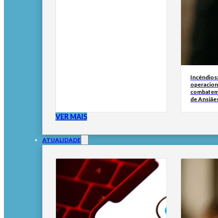
Incêndios
operacion
combatem
de Ansiãe
VER MAIS
ATUALIDADE