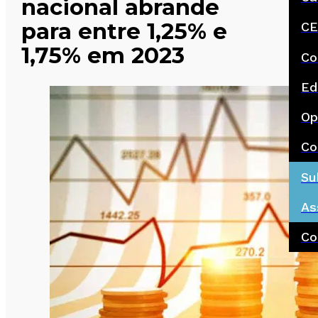
nacional abrande
para entre 1,25% e
CE
1,75% em 2023
Co
Ed
Op
Co
Su
As
Co