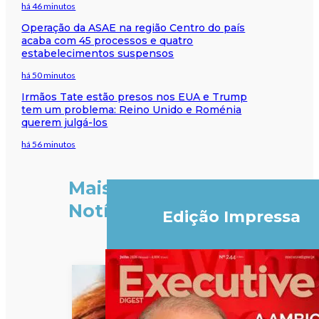
há 46 minutos
Operação da ASAE na região Centro do país
acaba com 45 processos e quatro
estabelecimentos suspensos
há 50 minutos
Irmãos Tate estão presos nos EUA e Trump
tem um problema: Reino Unido e Roménia
querem julgá-los
há 56 minutos
Mais
Notícias
Edição Impressa