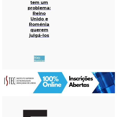
tem um
problema:
Reino
Unido e
Roménia
querem
julgá-los
Mais
Notícias