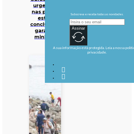
urgentes
nas praias
Subscreva e receba todas as novidades.
estão
concluídas,
Assinar
garante
ministra
A sua informação está protegida. Leia a nossa políti
privacidade.