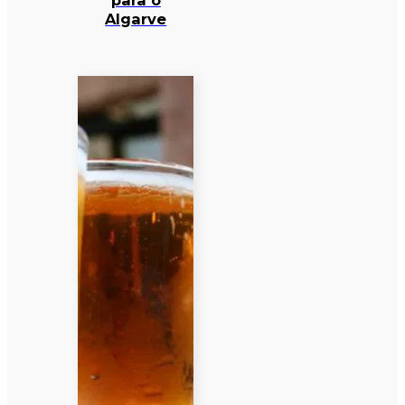
para o
Algarve