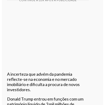
CONTINUE A LER APÓS A PUBLICIDADE
A incerteza que advém da pandemia
reflecte-se na economia e no mercado
imobiliário e dificulta a procura de novos
investidores.
Donald Trump entrou em funções com um
património líquido de 3 mil milhões de