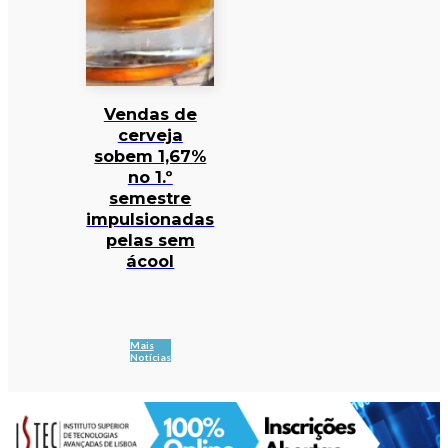
Vendas de
cerveja
sobem 1,67%
no 1.º
semestre
impulsionadas
pelas sem
ácool
Mais
Notícias