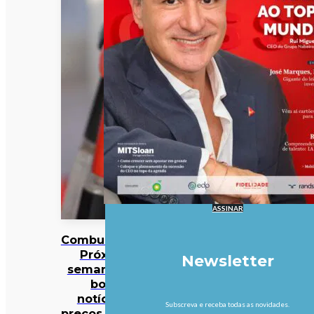
ASSINAR
Combustíveis?
Próxima
Newsletter
semana traz
boas
notícias…
Subscreva e receba todas as novidades.
preços podem