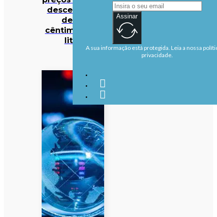
descer mais
Assinar
de 10
cêntimos por
litro
A sua informação está protegida. Leia a nossa políti
privacidade.