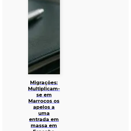
Migrações:
Multiplicam-
se em
Marrocos os
apelos a
uma
entrada em
massa em