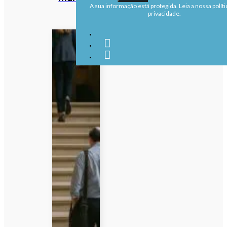
A sua informação está protegida. Leia a nossa políti
privacidade.