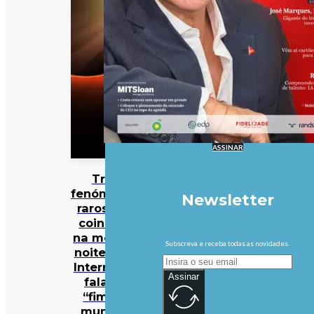
ASSINAR
Três
fenómenos
Newsletter
raros vão
coincidir
na mesma
Subscreva e receba todas as novidades.
noite… e a
Internet já
Assinar
fala no
“fim do
mundo”