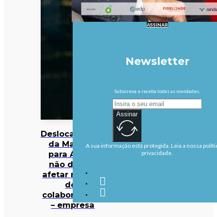
ASSINAR
Newsletter
Subscreva e receba todas as novidades.
Assinar
Deslocalização
da Margres
A sua informação está protegida. Leia a nossa políti
para Aveiro
privacidade.
não deverá
afetar maioria
dos
colaboradores
– empresa