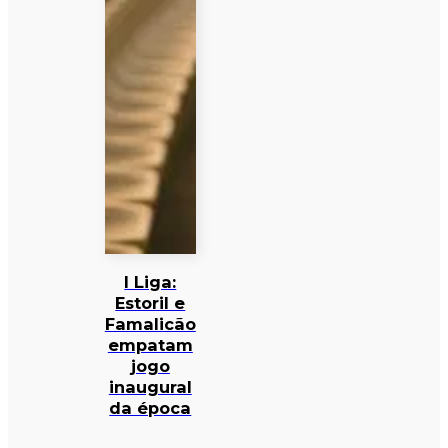
I Liga:
Estoril e
Famalicão
empatam
jogo
inaugural
da época