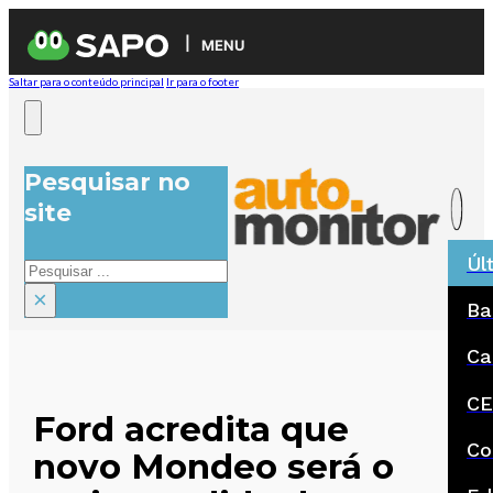
MENU
Saltar para o conteúdo principal
Ir para o footer
Pesquisar no
site
Úl
Pesquisar
×
Ba
Ca
CE
Ford acredita que
Co
novo Mondeo será o