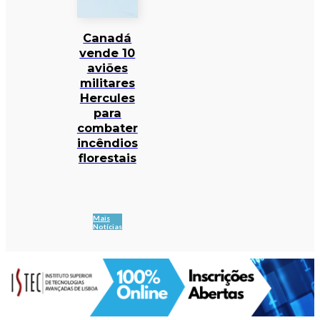
Canadá
vende 10
aviões
militares
Hercules
para
combater
incêndios
florestais
Mais
Notícias