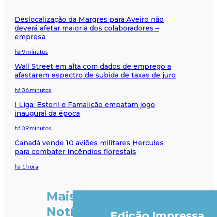
Deslocalização da Margres para Aveiro não
deverá afetar maioria dos colaboradores –
empresa
há 9 minutos
Wall Street em alta com dados de emprego a
afastarem espectro de subida de taxas de juro
há 36 minutos
I Liga: Estoril e Famalicão empatam jogo
inaugural da época
há 39 minutos
Canadá vende 10 aviões militares Hercules
para combater incêndios florestais
há 1 hora
Mais
Notícias
Edição Impressa