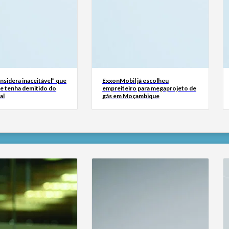
sidera inaceitável” que
ExxonMobil já escolheu
se tenha demitido do
empreiteiro para megaprojeto de
al
gás em Moçambique