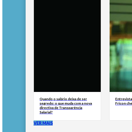
Quando o salário deixa de ser
Entrevist
segredo: o que muda com a nova
Fricon ch
directiva de Transparência
Salarial?
VER MAIS