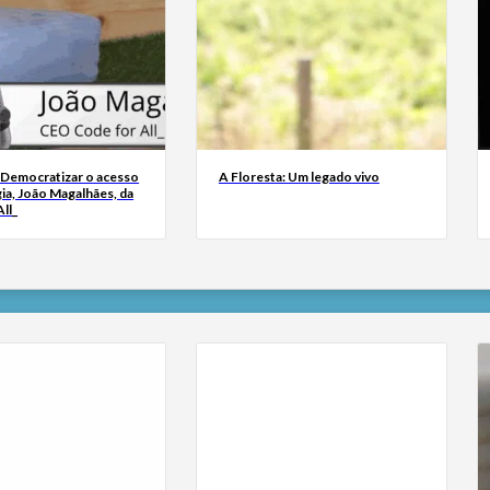
 Democratizar o acesso
A Floresta: Um legado vivo
ia, João Magalhães, da
ll_