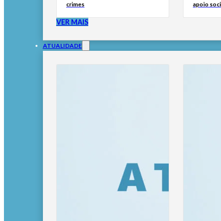
crimes
apoio soci
VER MAIS
ATUALIDADE