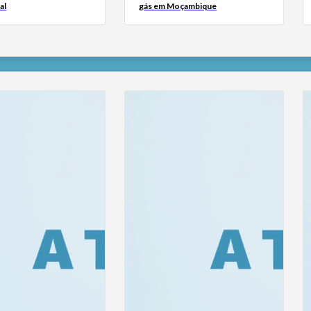
al
gás em Moçambique