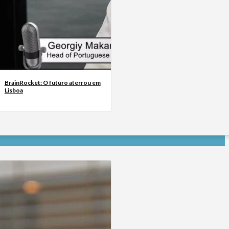
BrainRocket: O futuro aterrou em
Lisboa