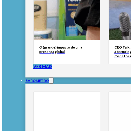
O (grande) impacto de uma
CEO Talk:
presença global
à tecnolog
Code for A
VER MAIS
BARÓMETRO