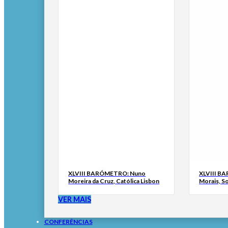
XLVIII BARÓMETRO: Nuno
XLVIII B
Moreira da Cruz, Católica Lisbon
Morais, S
VER MAIS
CONFERÊNCIAS