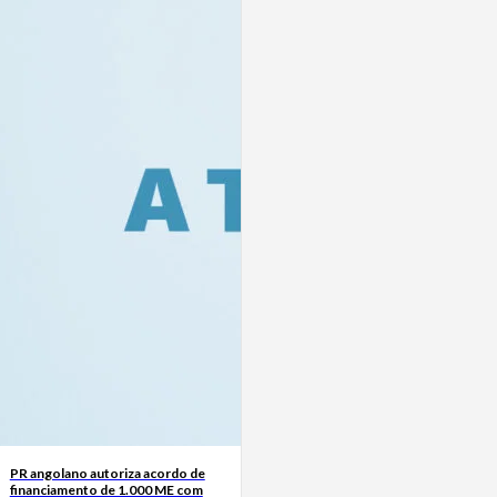
PR angolano autoriza acordo de
financiamento de 1.000 ME com