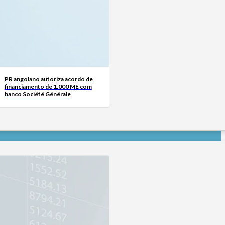
PR angolano autoriza acordo de
financiamento de 1.000 ME com
banco Société Générale