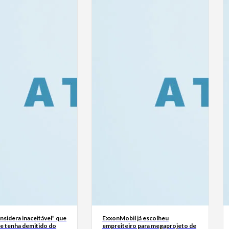
sidera inaceitável” que
ExxonMobil já escolheu
se tenha demitido do
empreiteiro para megaprojeto de