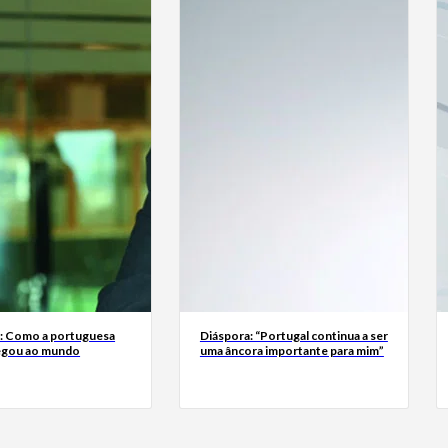
a: Como a portuguesa
Diáspora: “Portugal continua a ser
egou ao mundo
uma âncora importante para mim”