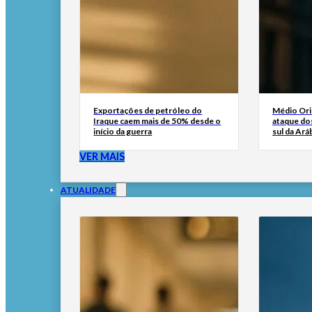
Exportações de petróleo do
Médio Ori
Iraque caem mais de 50% desde o
ataque dos
início da guerra
sul da Ará
VER MAIS
ATUALIDADE