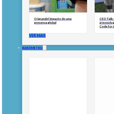
O (grande) impacto de uma
CEO Talk:
presença global
à tecnolog
Code for A
VER MAIS
BARÓMETRO