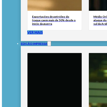
Exportações de petróleo do
Médio Ori
Iraque caem mais de 50% desde o
ataque dos
início da guerra
sul da Ará
VER MAIS
EDIÇÃO IMPRESSA