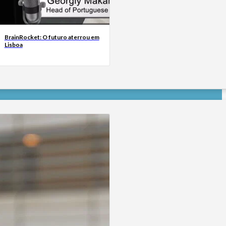
BrainRocket: O futuro aterrou em
Lisboa