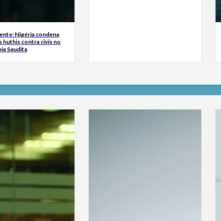
ente: Nigéria condena
 huthis contra civis no
bia Saudita