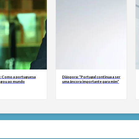
a: Como a portuguesa
Diáspora: “Portugal continua a ser
egou ao mundo
uma âncora importante para mim”