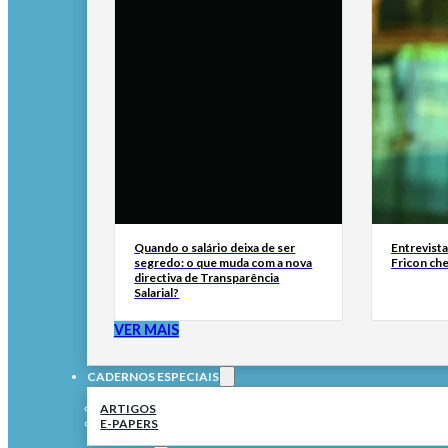
Quando o salário deixa de ser
Entrevist
segredo: o que muda com a nova
Fricon ch
directiva de Transparência
Salarial?
VER MAIS
CADERNOS ESPECIAIS
ARTIGOS
E-PAPERS