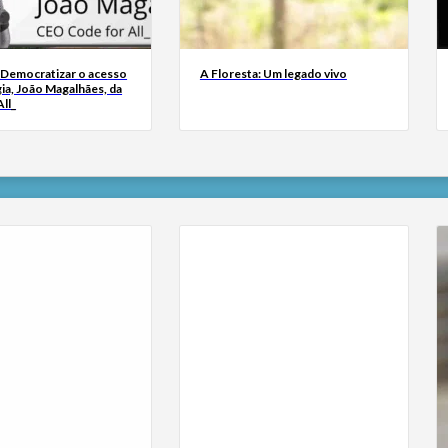
 Democratizar o acesso
A Floresta: Um legado vivo
ia, João Magalhães, da
ll_