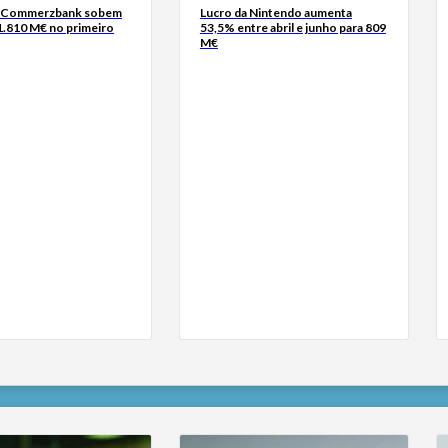
o Commerzbank sobem
Lucro da Nintendo aumenta
1.810 M€ no primeiro
53,5% entre abril e junho para 809
M€