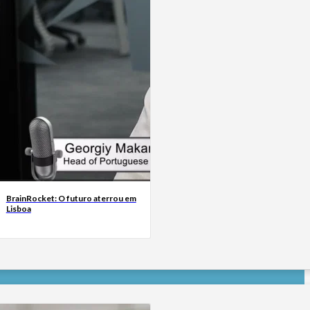
BrainRocket: O futuro aterrou em
Lisboa