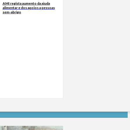
AMI regista aumento da ajuda
alimentar e dos apoios a pessoas
sem-abrigo