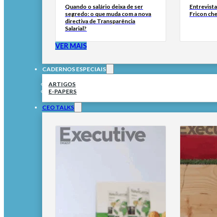
Quando o salário deixa de ser
Entrevist
segredo: o que muda com a nova
Fricon ch
directiva de Transparência
Salarial?
VER MAIS
CADERNOS ESPECIAIS
ARTIGOS
E-PAPERS
CEO TALKS