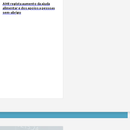
AMI regista aumento da ajuda
alimentar e dos apoios a pessoas
sem-abrigo