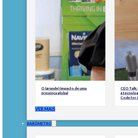
O (grande) impacto de uma
CEO Talk:
presença global
à tecnolog
Code for A
VER MAIS
BARÓMETRO