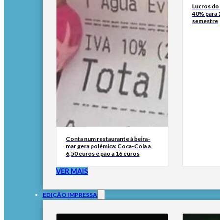
Lucros d
40% para 
semestre
Conta num restaurante à beira-
mar gera polémica: Coca-Cola a
6,50 euros e pão a 16 euros
VER MAIS
EDIÇÃO IMPRESSA