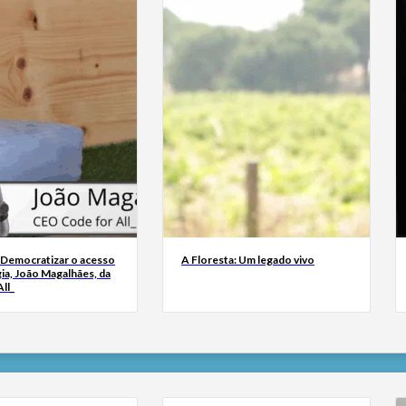
 Democratizar o acesso
A Floresta: Um legado vivo
ia, João Magalhães, da
ll_