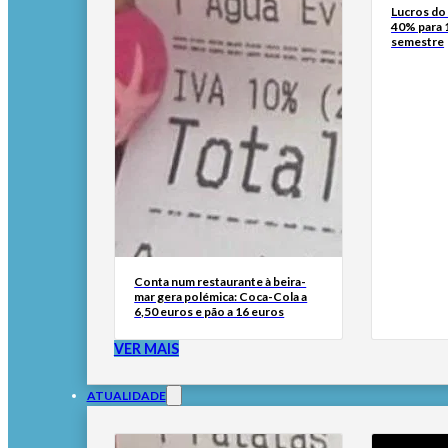
Lucros d
40% para 
semestre
Conta num restaurante à beira-
mar gera polémica: Coca-Cola a
6,50 euros e pão a 16 euros
VER MAIS
ATUALIDADE