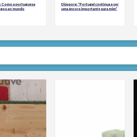
a: Como a portuguesa
Diáspora: “Portugal continua a ser
egou ao mundo
uma âncora importante para mim”