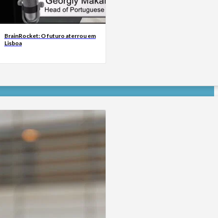
BrainRocket: O futuro aterrou em
Lisboa