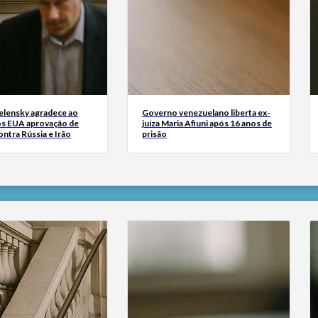
Zelensky agradece ao
Governo venezuelano liberta ex-
s EUA aprovação de
juíza Maria Afiuni após 16 anos de
ntra Rússia e Irão
prisão