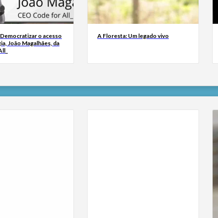
 Democratizar o acesso
A Floresta: Um legado vivo
ia, João Magalhães, da
ll_