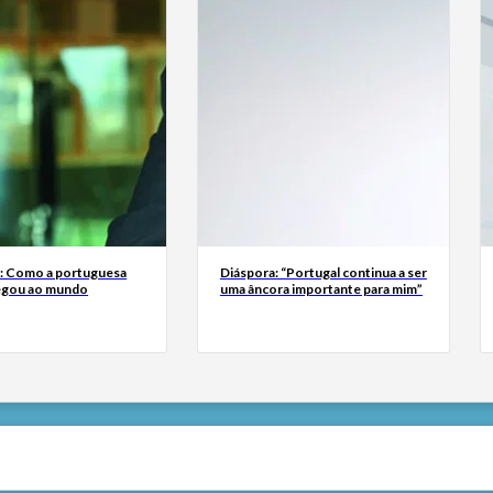
a: Como a portuguesa
Diáspora: “Portugal continua a ser
egou ao mundo
uma âncora importante para mim”