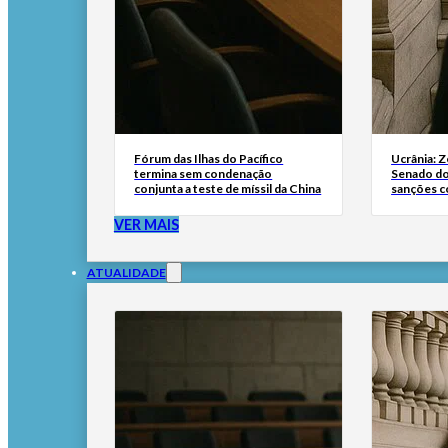
Fórum das Ilhas do Pacífico
Ucrânia: 
termina sem condenação
Senado do
conjunta a teste de míssil da China
sanções co
VER MAIS
ATUALIDADE