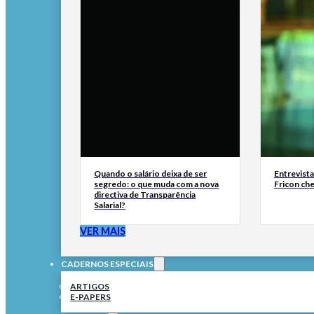
Quando o salário deixa de ser
Entrevist
segredo: o que muda com a nova
Fricon ch
directiva de Transparência
Salarial?
VER MAIS
CADERNOS ESPECIAIS
ARTIGOS
E-PAPERS