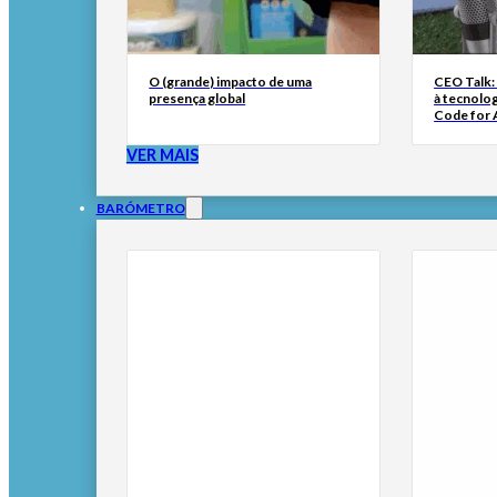
O (grande) impacto de uma
CEO Talk:
presença global
à tecnolog
Code for A
VER MAIS
BARÓMETRO