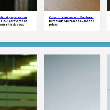
Zelensky agradece ao
Governo venezuelano liberta ex-
s EUA aprovação de
juíza Maria Afiuni após 16 anos de
ntra Rússia e Irão
prisão