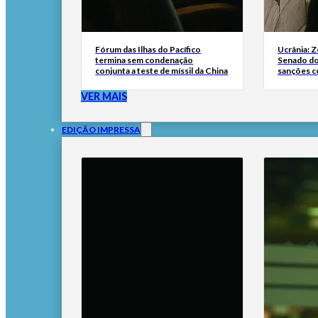
Fórum das Ilhas do Pacífico
Ucrânia: 
termina sem condenação
Senado do
conjunta a teste de míssil da China
sanções co
VER MAIS
EDIÇÃO IMPRESSA