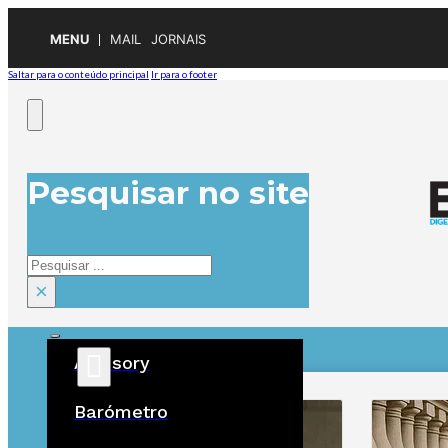
MENU
MAIL
JORNAIS
Saltar para o conteúdo principal
Ir para o footer
Pesquisar no site
Pesquisar
×
Advisory
ÚLTIMAS
Barómetro