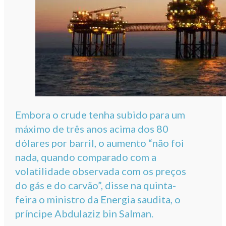
Embora o crude tenha subido para um
máximo de três anos acima dos 80
dólares por barril, o aumento “não foi
nada, quando comparado com a
volatilidade observada com os preços
do gás e do carvão”, disse na quinta-
feira o ministro da Energia saudita, o
príncipe Abdulaziz bin Salman.