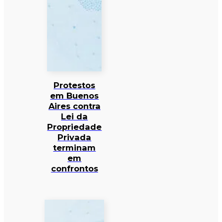
Protestos
em Buenos
Aires contra
Lei da
Propriedade
Privada
terminam
em
confrontos