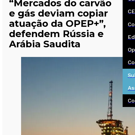
“Mercados do carvão
e gás deviam copiar
CE
atuação da OPEP+”,
Co
defendem Rússia e
Ed
Arábia Saudita
Op
Co
Su
As
Co