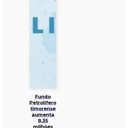
Fundo
Petrolífero
timorense
aumenta
8,35
milhões