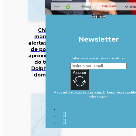
ASSINAR
China
mantém
Newsletter
alertas antes
de possível
aproximação
Subscreva e receba todas as novidades.
do tufão
Dolphin no
Assinar
domingo
A sua informação está protegida. Leia a nossa políti
privacidade.