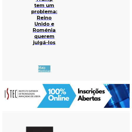
tem um
problema:
Reino
Unido e
Roménia
querem
julgá-los
Mais
Notícias