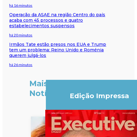
há 16 minutos
Operação da ASAE na região Centro do país
acaba com 45 processos e quatro
estabelecimentos suspensos
há 20 minutos
Irmãos Tate estão presos nos EUA e Trump
tem um problema: Reino Unido e Roménia
querem julgá-los
há 26 minutos
Mais
Notícias
Edição Impressa