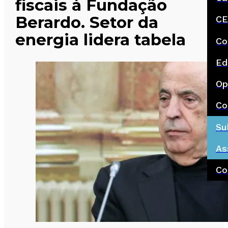
fiscais à Fundação
Berardo. Setor da
CE
energia lidera tabela
Co
Ed
Op
Co
Su
As
Co