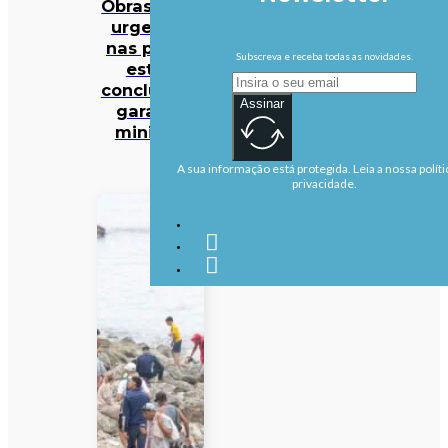
Obras mais
urgentes
nas praias
Subscreva e receba todas as novidades.
estão
concluídas,
Assinar
garante
ministra
A sua informação está protegida. Leia a nossa políti
privacidade.