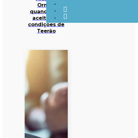
Ormuz
quando EUA
aceitarem
condições de
Teerão