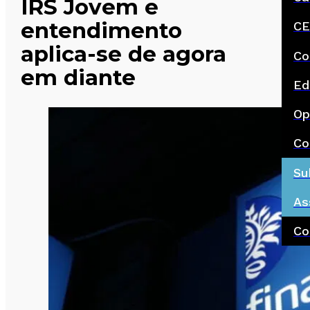
IRS Jovem e
entendimento
CE
aplica-se de agora
Co
em diante
Ed
Op
Co
Su
As
Co