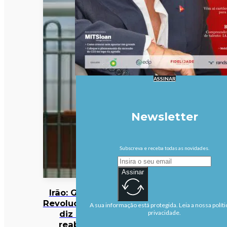
ASSINAR
Newsletter
Subscreva e receba todas as novidades.
Assinar
Irão: Guarda
Revolucionária
A sua informação está protegida. Leia a nossa políti
diz que
privacidade.
reabrirá