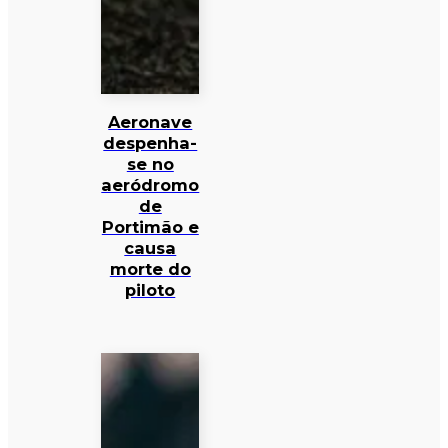
Aeronave
despenha-
se no
aeródromo
de
Portimão e
causa
morte do
piloto