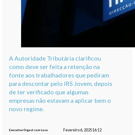
A Autoridade Tributária clarificou
como deve ser feita a retenção na
fonte aos trabalhadores que pediram
para descontar pelo IRS Jovem, depois
de ter verificado que algumas
empresas não estavam a aplicar bem o
novo regime.
Fevereiro 6, 2025
16:12
Executive Digest com Lusa