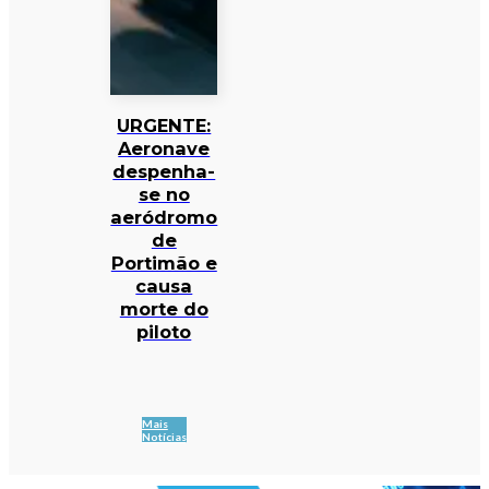
URGENTE:
Aeronave
despenha-
se no
aeródromo
de
Portimão e
causa
morte do
piloto
Mais
Notícias