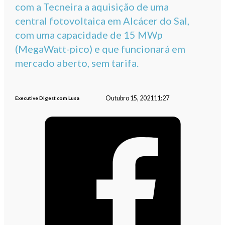
com a Tecneira a aquisição de uma
central fotovoltaica em Alcácer do Sal,
com uma capacidade de 15 MWp
(MegaWatt-pico) e que funcionará em
mercado aberto, sem tarifa.
Outubro 15, 2021
11:27
Executive Digest com Lusa