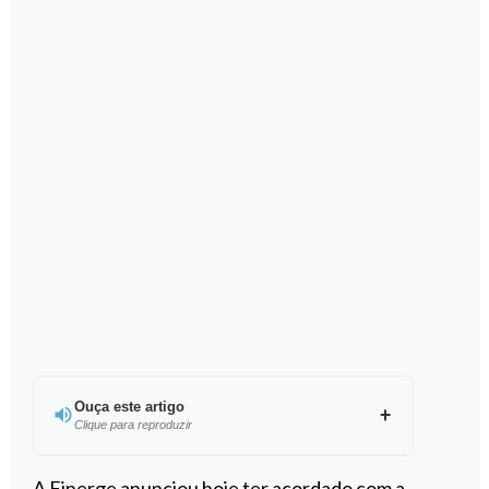
Ouça este artigo
Clique para reproduzir
Ouvir este artigo
A Finerge anunciou hoje ter acordado com a