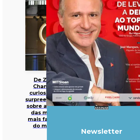
De Zara a
Chanel: 12
curiosidades
surpreendentes
sobre algumas
ASSINAR
das marcas
mais famosas
do mundo
Newsletter