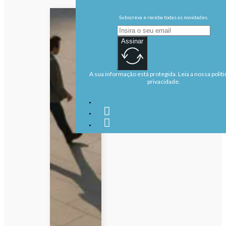
Subscreva e receba todas as novidades.
Assinar
A sua informação está protegida. Leia a nossa políti
privacidade.