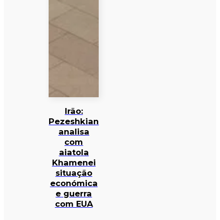
Irão:
Pezeshkian
analisa
com
aiatola
Khamenei
situação
económica
e guerra
com EUA