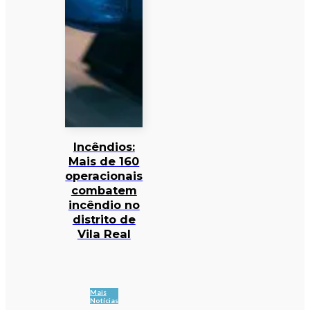
Incêndios:
Mais de 160
operacionais
combatem
incêndio no
distrito de
Vila Real
Mais
Notícias