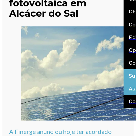
fotovoltaica em
Alcácer do Sal
CE
Co
Ed
Op
Co
Su
As
Co
A Finerge anunciou hoje ter acordado