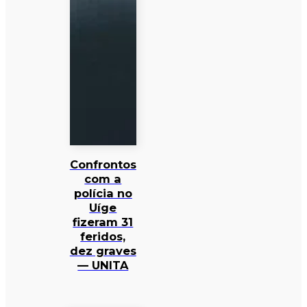
Confrontos
com a
polícia no
Uíge
fizeram 31
feridos,
dez graves
— UNITA