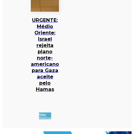
URGENTE:
Médio
Oriente:
Israel
rejeita
plano
norte-
americano
para Gaza
aceite
pelo
Hamas
Mais
Notícias