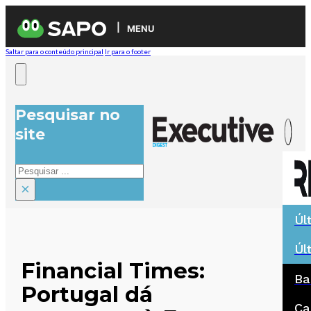
MENU
Saltar para o conteúdo principal
Ir para o footer
Pesquisar no
site
Pesquisar
×
Úl
Úl
Financial Times:
Ba
Portugal dá
Ca