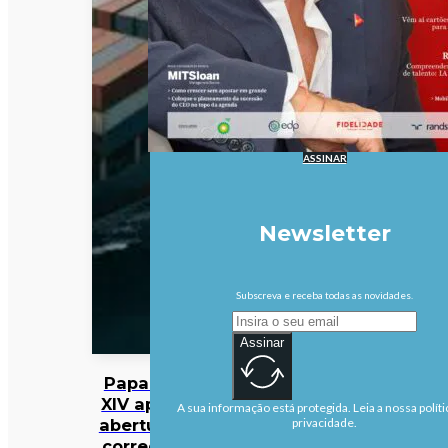
ASSINAR
Newsletter
Subscreva e receba todas as novidades.
Assinar
Papa Leão
XIV apela à
A sua informação está protegida. Leia a nossa políti
abertura de
privacidade.
corredores