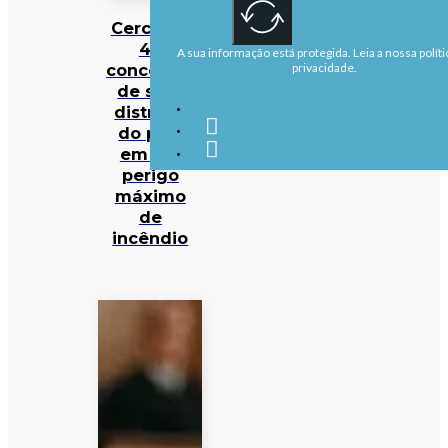
Cerca de
40
A sua informação está protegida. Leia a nossa políti
concelhos
privacidade.
de sete
distritos
do país
em em
perigo
máximo
de
incêndio