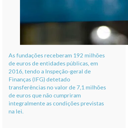
As fundações receberam 192 milhões
de euros de entidades públicas, em
2016, tendo a Inspeção-geral de
Finanças (IFG) detetado
transferências no valor de 7,1 milhões
de euros que não cumpriram
integralmente as condições previstas
na lei.