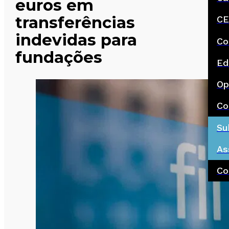
euros em
transferências
CE
indevidas para
Co
fundações
Ed
Op
Co
Su
As
Co