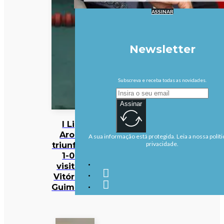
ASSINAR
Newsletter
Subscreva e receba todas as novidades.
Assinar
I Liga:
Arouca
A sua informação está protegida. Leia a nossa políti
triunfa por
privacidade.
1-0 na
visita ao
Vitória de
Guimarães