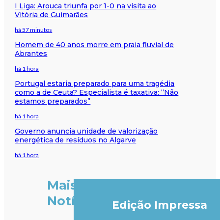
I Liga: Arouca triunfa por 1-0 na visita ao
Vitória de Guimarães
há 57 minutos
Homem de 40 anos morre em praia fluvial de
Abrantes
há 1 hora
Portugal estaria preparado para uma tragédia
como a de Ceuta? Especialista é taxativa: “Não
estamos preparados”
há 1 hora
Governo anuncia unidade de valorização
energética de resíduos no Algarve
há 1 hora
Mais
Notícias
Edição Impressa