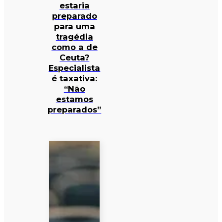
estaria
preparado
para uma
tragédia
como a de
Ceuta?
Especialista
é taxativa:
“Não
estamos
preparados”