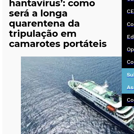
hantavírus’: como
será a longa
CE
quarentena da
Co
tripulação em
Ed
camarotes portáteis
Op
Co
Su
As
Co