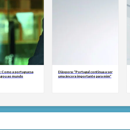
a: Como a portuguesa
Diáspora: “Portugal continua a ser
egou ao mundo
uma âncora importante para mim”