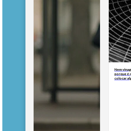
Nem vinagr
porque é q
colocar al