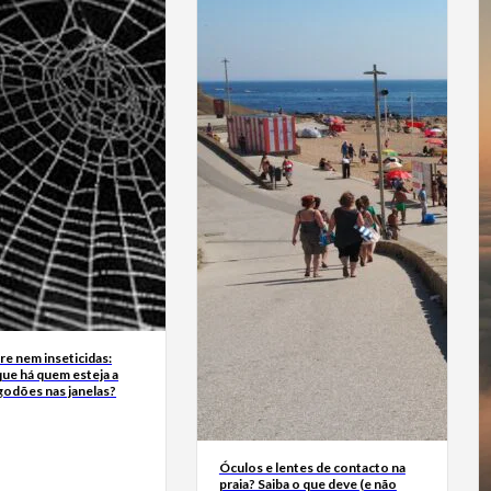
e nem inseticidas:
ue há quem esteja a
godões nas janelas?
Óculos e lentes de contacto na
praia? Saiba o que deve (e não