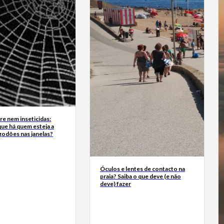
e nem inseticidas:
ue há quem esteja a
godões nas janelas?
Óculos e lentes de contacto na
praia? Saiba o que deve (e não
deve) fazer