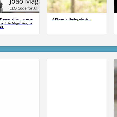
 Democratizar o acesso
A Floresta: Um legado vivo
ia, João Magalhães, da
ll_