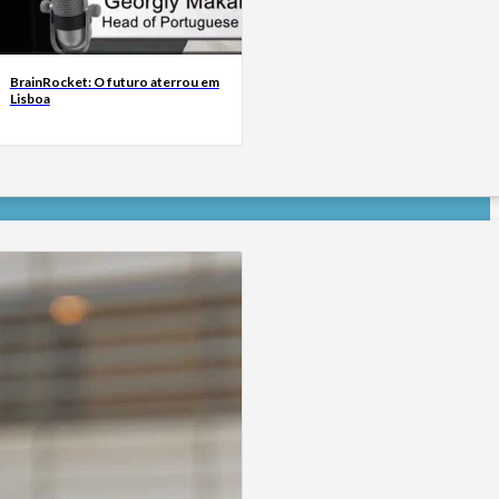
BrainRocket: O futuro aterrou em
Lisboa