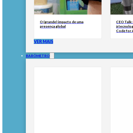
O (grande) impacto de uma
CEO Talk:
presença global
à tecnolog
Code for A
VER MAIS
BARÓMETRO