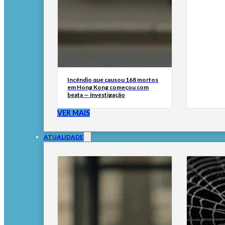
Incêndio que causou 168 mortos
em Hong Kong começou com
beata — investigação
VER MAIS
ATUALIDADE