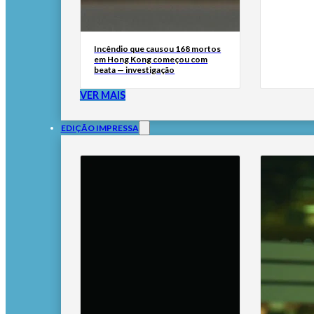
Incêndio que causou 168 mortos
em Hong Kong começou com
beata — investigação
VER MAIS
EDIÇÃO IMPRESSA