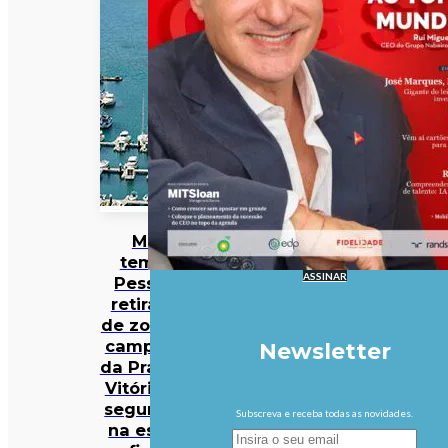
Mau
tempo:
ASSINAR
Pessoas
retiradas
de zona de
campismo
Newsletter
da Praia da
Vitória em
segurança
Subscreva e receba todas as novidades.
na escola