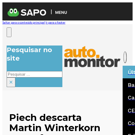
MENU
Saltar para o conteúdo principal
Ir para o footer
Pesquisar no
site
Úl
Pesquisar
×
Ba
Ca
CE
Piech descarta
Co
Martin Winterkorn