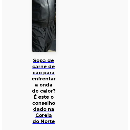
Sopa de
carne de
cão para
enfrentar
a onda
de calor?
É este o
conselho
dado na
Coreia
do Norte