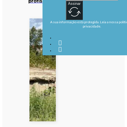
profissional
Assinar
A sua informação está protegida. Leia a nossa políti
privacidade.