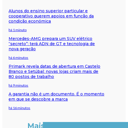
Alunos do ensino superior particular e
cooperativo querem apoios em função da
condição económica
há 1 minuto
Mercedes-AMG prepara um SUV elétrico
“secreto”: terá ADN de GT e tecnologia de
nova geração
há 6 minutos
Primark revela datas de abertura em Castelo
Branco e Setúbal: novas lojas criam mais de
80 postos de trabalho
há 9 minutos
A garantia não é um documento. É o momento
em que se descobre a marca
há 16 minutos
Mais