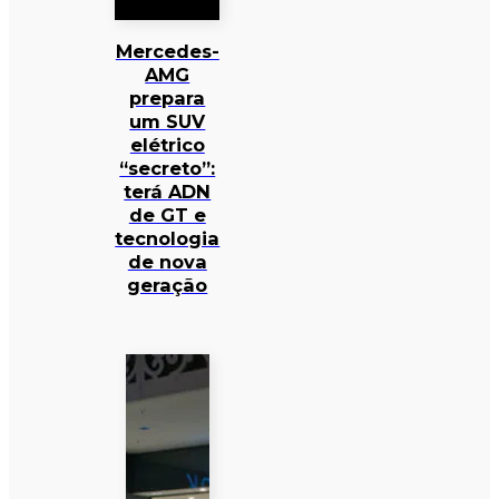
Mercedes-
AMG
prepara
um SUV
elétrico
“secreto”:
terá ADN
de GT e
tecnologia
de nova
geração