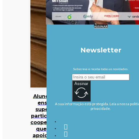
ASSINAR
Newsletter
Subscreva e receba todas as novidades.
Assinar
Alunos do
ensino
A sua informação está protegida. Leia a nossa políti
superior
privacidade.
particular e
cooperativo
querem
apoios em