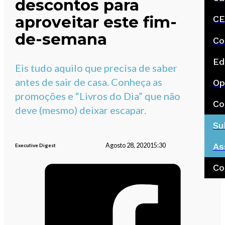
descontos para
aproveitar este fim-
CE
de-semana
Co
Ed
Eis tudo aquilo que precisa de saber
antes de sair de casa. Conheça as
Op
promoções e “Livros do Dia” que não
Co
deve (mesmo) deixar escapar.
Su
As
Agosto 28, 2020
15:30
Executive Digest
Co