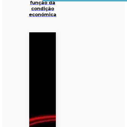
função da
condição
económica