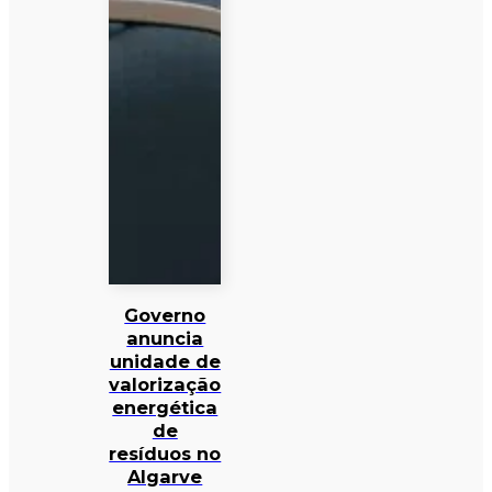
Governo
anuncia
unidade de
valorização
energética
de
resíduos no
Algarve