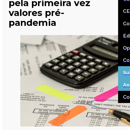
pela primeira vez
valores pré-
CE
pandemia
Co
Ed
Op
Co
Su
As
Co