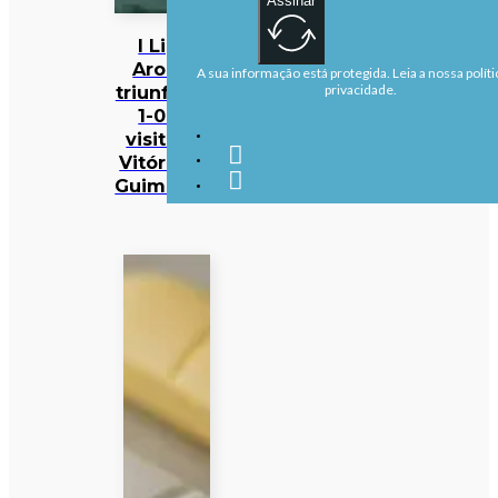
Assinar
I Liga:
Arouca
A sua informação está protegida. Leia a nossa políti
triunfa por
privacidade.
1-0 na
visita ao
Vitória de
Guimarães