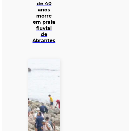
de 40
anos
morre
em praia
fluvial
de
Abrantes