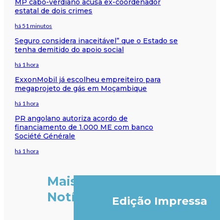
MP cabo-verdiano acusa ex-coordenador
estatal de dois crimes
há 51 minutos
Seguro considera inaceitável” que o Estado se
tenha demitido do apoio social
há 1 hora
ExxonMobil já escolheu empreiteiro para
megaprojeto de gás em Moçambique
há 1 hora
PR angolano autoriza acordo de
financiamento de 1.000 ME com banco
Société Générale
há 1 hora
Mais
Notícias
Edição Impressa