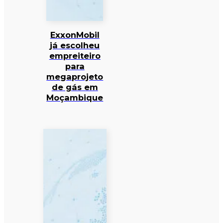
ExxonMobil
já escolheu
empreiteiro
para
megaprojeto
de gás em
Moçambique