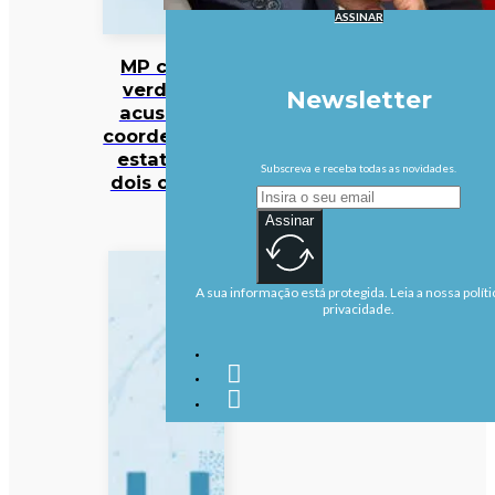
ASSINAR
MP cabo-
verdiano
Newsletter
acusa ex-
coordenador
estatal de
Subscreva e receba todas as novidades.
dois crimes
Assinar
A sua informação está protegida. Leia a nossa políti
privacidade.