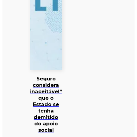
Seguro
considera
inaceitável”
que o
Estado se
tenha
demitido
do apoio
social