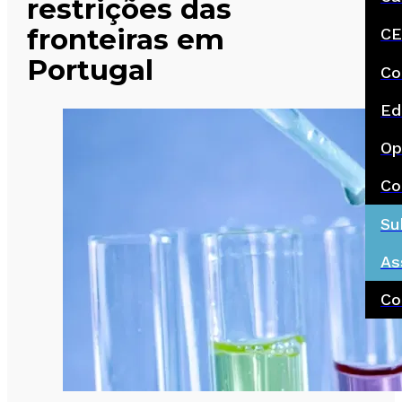
restrições das
fronteiras em
CE
Portugal
Co
Ed
Op
Co
Su
As
Co