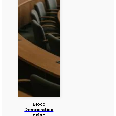
Bloco
Democrático
exige