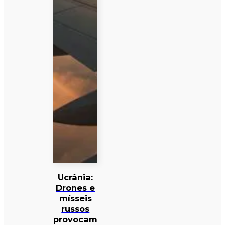
Ucrânia:
Drones e
mísseis
russos
provocam