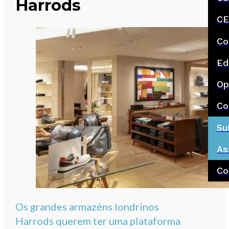
Harrods
CE
Co
Ed
Op
Co
Su
As
Co
Os grandes armazéns londrinos
Harrods querem ter uma plataforma