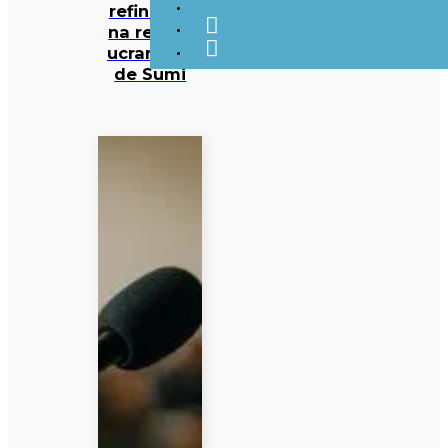
refinarias
na região
ucraniana
de Sumi