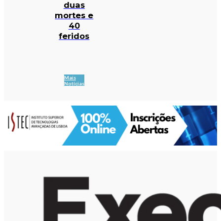
duas
mortes e
40
feridos
Mais
Notícias