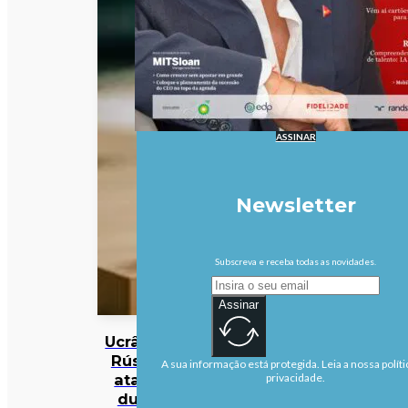
ASSINAR
Newsletter
Subscreva e receba todas as novidades.
Assinar
Ucrânia:
Rússia
A sua informação está protegida. Leia a nossa políti
ataca
privacidade.
duas