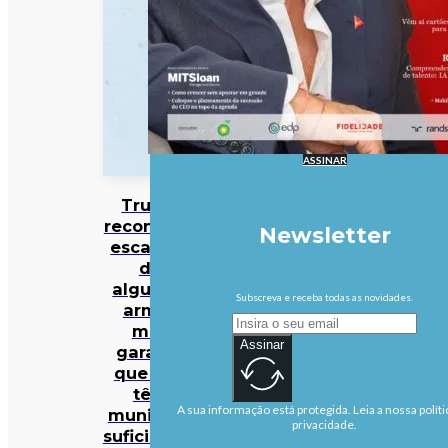
ASSINAR
Trump
reconhece
Newsletter
escassez
de
algumas
Subscreva e receba todas as novidades.
armas
mas
Assinar
garante
que EUA
têm
A sua informação está protegida. Leia a nossa políti
munições
privacidade.
suficientes