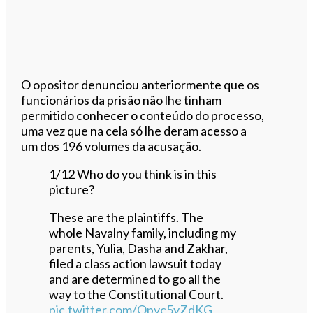
O opositor denunciou anteriormente que os
funcionários da prisão não lhe tinham
permitido conhecer o conteúdo do processo,
uma vez que na cela só lhe deram acesso a
um dos 196 volumes da acusação.
1/12 Who do you think is in this
picture?
These are the plaintiffs. The
whole Navalny family, including my
parents, Yulia, Dasha and Zakhar,
filed a class action lawsuit today
and are determined to go all the
way to the Constitutional Court.
pic.twitter.com/Qpyc5yZdKG