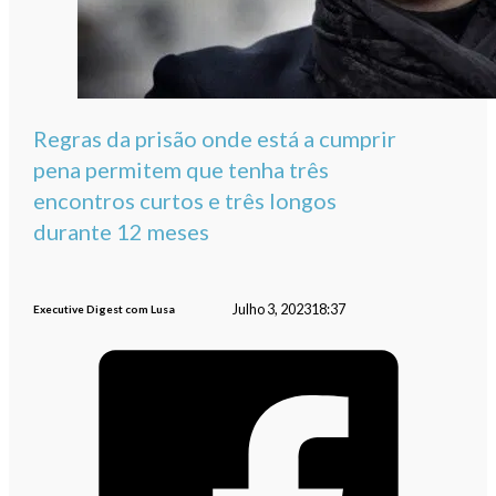
Regras da prisão onde está a cumprir
pena permitem que tenha três
encontros curtos e três longos
durante 12 meses
Julho 3, 2023
18:37
Executive Digest com Lusa