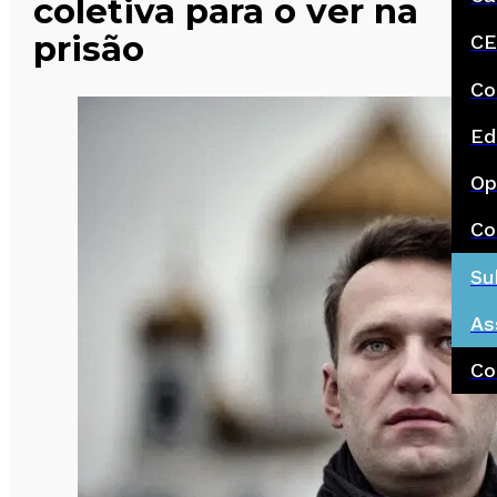
coletiva para o ver na
prisão
CE
Co
Ed
Op
Co
Su
As
Co