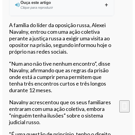
Ouça este artigo
Clique para reproduzir
Ouvir este artigo
A família do líder da oposição russa, Alexei
Navalny, entrou com uma ação coletiva
perante a justiça russa a exigir uma visita ao
opositor na prisão, segundo informou hoje o
próprio nas redes sociais.
“Num ano não tive nenhum encontro”, disse
Navalny, afirmando que as regras da prisão
onde está a cumprir pena permitem que
tenha três encontros curtos e três longos
durante 12 meses.
Navalny acrescentou que os seus familiares
entraram com uma ação coletiva, embora
“ninguém tenha ilusões” sobre o sistema
judicial russo.
“É uma questão de princípio, tenho o direito