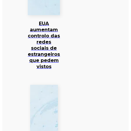
EUA
aumentam
controlo das
redes
sociais de
estrangeiros
que pedem
vistos