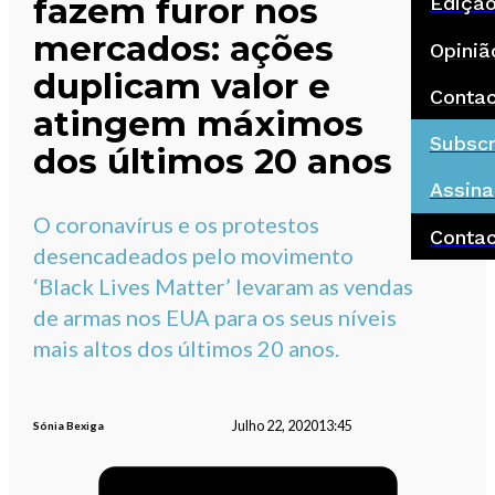
fazem furor nos
Ediçã
mercados: ações
Opiniã
duplicam valor e
Conta
atingem máximos
Subscr
dos últimos 20 anos
Assina
O coronavírus e os protestos
Conta
desencadeados pelo movimento
‘Black Lives Matter’ levaram as vendas
de armas nos EUA para os seus níveis
mais altos dos últimos 20 anos.
Julho 22, 2020
13:45
Sónia Bexiga