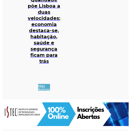
põe Lisboa a
duas
velocidades:
economia
destaca-se,
habitação,
saúde e
segurança
ficam para
trás
Mais
Notícias