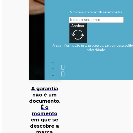
Subscreva e receba todas as novidades.
Assinar
A sua informação está protegida. Leia a nossa políti
privacidade.
A garantia
não é um
documento.
É o
momento
em que se
descobre a
marca