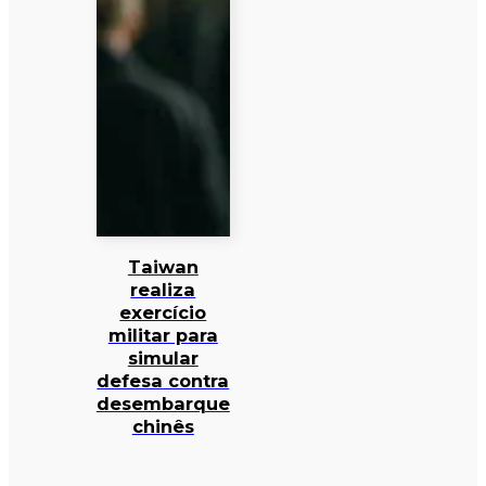
Taiwan
realiza
exercício
militar para
simular
defesa contra
desembarque
chinês