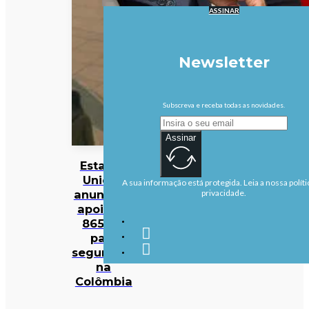
ASSINAR
Newsletter
Subscreva e receba todas as novidades.
Assinar
Estados
Unidos
A sua informação está protegida. Leia a nossa políti
anunciam
privacidade.
apoio de
865 ME
para
segurança
na
Colômbia