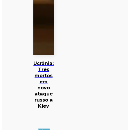
Ucrânia:
Três
mortos
em
novo
ataque
russo a
Kiev