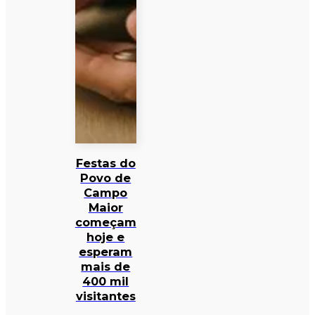
Festas do
Povo de
Campo
Maior
começam
hoje e
esperam
mais de
400 mil
visitantes