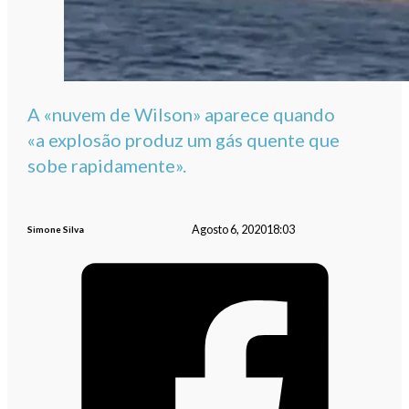
A «nuvem de Wilson» aparece quando
«a explosão produz um gás quente que
sobe rapidamente».
Agosto 6, 2020
18:03
Simone Silva