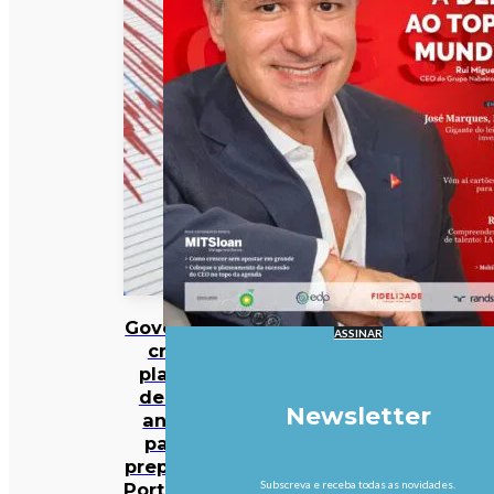
Governo
ASSINAR
cria
plano
de 30
Newsletter
anos
para
preparar
Subscreva e receba todas as novidades.
Portugal