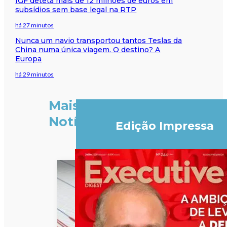
IGF deteta mais de 12 milhões de euros em
subsídios sem base legal na RTP
há 27 minutos
Nunca um navio transportou tantos Teslas da
China numa única viagem. O destino? A
Europa
há 29 minutos
Mais
Notícias
Edição Impressa