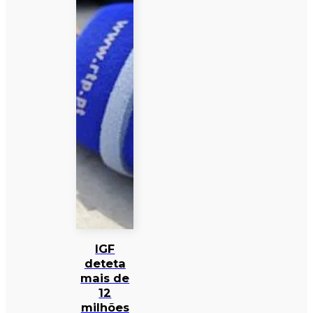
IGF
deteta
mais de
12
milhões