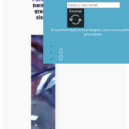
para um
grande
Assinar
sismo
A sua informação está protegida. Leia a nossa políti
privacidade.