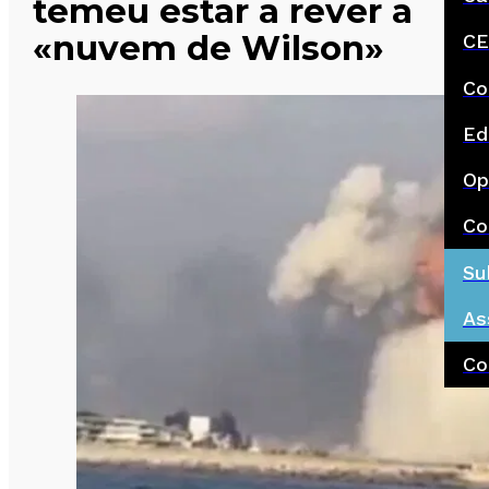
temeu estar a rever a
«nuvem de Wilson»
CE
Co
Ed
Op
Co
Su
As
Co