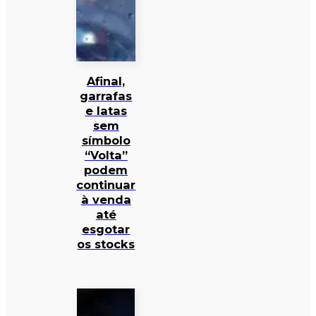
Afinal,
garrafas
e latas
sem
símbolo
“Volta”
podem
continuar
à venda
até
esgotar
os stocks