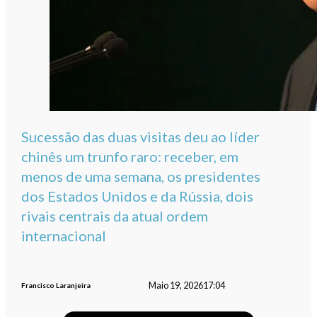
Sucessão das duas visitas deu ao líder
chinês um trunfo raro: receber, em
menos de uma semana, os presidentes
dos Estados Unidos e da Rússia, dois
rivais centrais da atual ordem
internacional
Maio 19, 2026
17:04
Francisco Laranjeira