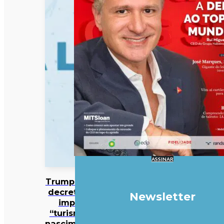
ASSINAR
Trump assina
decreto que
Newsletter
impede
“turismo de
nascimentos”