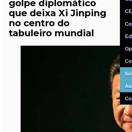
golpe diplomático
que deixa Xi Jinping
CE
no centro do
Co
tabuleiro mundial
Ed
Op
Co
Su
As
Co