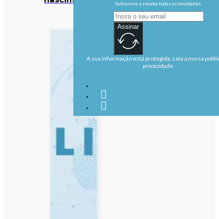
Subscreva e receba todas as novidades.
Assinar
A sua informação está protegida. Leia a nossa políti
privacidade.