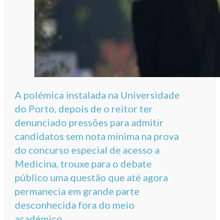
A polémica instalada na Universidade
do Porto, depois de o reitor ter
denunciado pressões para admitir
candidatos sem nota mínima na prova
do concurso especial de acesso a
Medicina, trouxe para o debate
público uma questão que até agora
permanecia em grande parte
desconhecida fora do meio
académico.