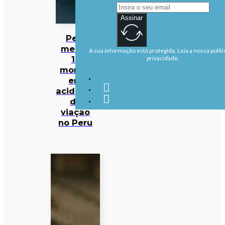
Assinar
Pelo
menos
A sua informação está protegida. Leia a nossa políti
13
privacidade.
mortos
em
acidente
de
viação
no Peru