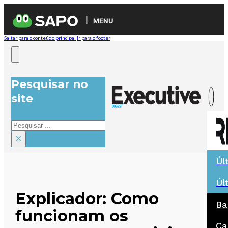
MENU
Saltar para o conteúdo principal
Ir para o footer
Pesquisar no
site
Pesquisar
×
Úl
Úl
Explicador: Como
Ba
funcionam os
Ca