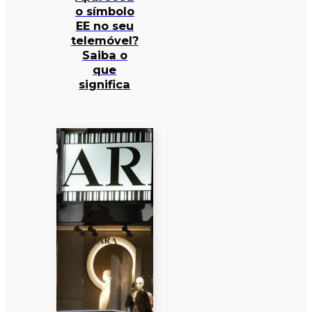
o símbolo
EE no seu
telemóvel?
Saiba o
que
significa