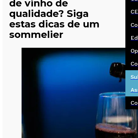
de vinho de
qualidade? Siga
CE
estas dicas de um
Co
sommelier
Ed
Op
Co
Su
As
Co