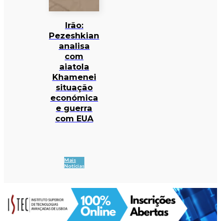
Irão:
Pezeshkian
analisa
com
aiatola
Khamenei
situação
económica
e guerra
com EUA
Mais
Notícias