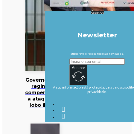
ASSINAR
Newsletter
Subscreva e receba todas as novidades.
Assinar
Governo altera
regime de
A sua informação está protegida. Leia a nossa políti
compensações
privacidade.
a ataques de
lobo ibérico