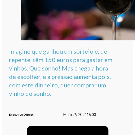
Imagine que ganhou um sorteio e, de
repente, têm 150 euros para gastar em
vinhos. Que sonho! Mas chega a hora
de escolher, e a pressão aumenta pois,
com este dinheiro, quer comprar um
vinho de sonho.
Maio 26, 2024
16:00
Executive Digest