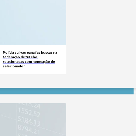
Polícia sul-coreana faz buscas na
federação de futebol
relacionadas com nomeação de
selecionador