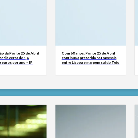
o da Ponte 25 de Abril
Com 60 anos, Ponte 25 de Abril
édia cerca de 1,6
continua a preferida na travessia
 euros por ano – IP
entre Lisboa e margem sul do Tejo