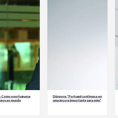
a: Como a portuguesa
Diáspora: “Portugal continua a ser
egou ao mundo
uma âncora importante para mim”