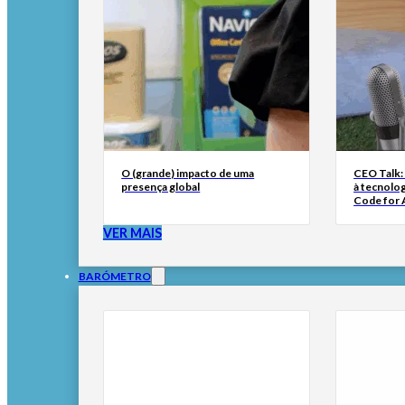
O (grande) impacto de uma
CEO Talk:
presença global
à tecnolog
Code for A
VER MAIS
BARÓMETRO