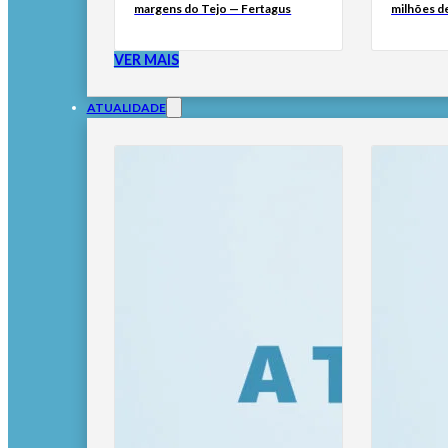
margens do Tejo — Fertagus
milhões de
VER MAIS
ATUALIDADE