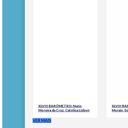
XLVIII BARÓMETRO: Nuno
XLVIII B
Moreira da Cruz, Católica Lisbon
Morais, S
VER MAIS