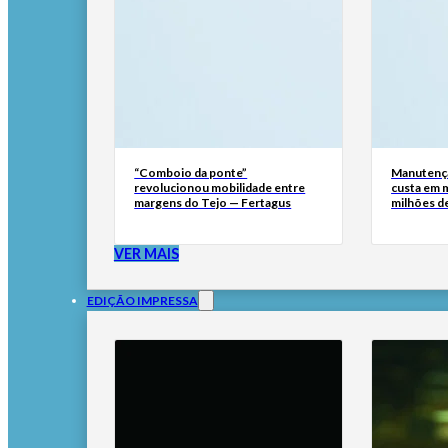
“Comboio da ponte”
Manutençã
revolucionou mobilidade entre
custa em m
margens do Tejo — Fertagus
milhões de
VER MAIS
EDIÇÃO IMPRESSA