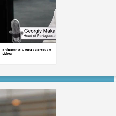
BrainRocket: O futuro aterrou em
Lisboa