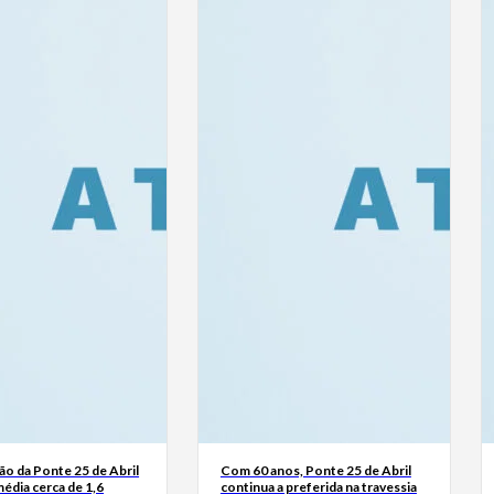
o da Ponte 25 de Abril
Com 60 anos, Ponte 25 de Abril
édia cerca de 1,6
continua a preferida na travessia