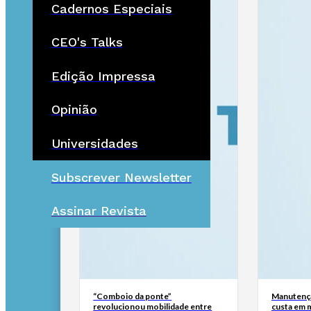
Cadernos Especiais
CEO's Talks
Edição Impressa
Opinião
Universidades
Subscrever Newsletter
Assinar Revista
“Comboio da ponte”
Manutençã
revolucionou mobilidade entre
custa em m