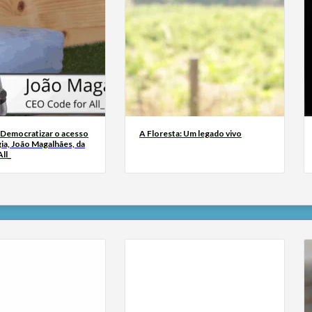
 Democratizar o acesso
A Floresta: Um legado vivo
ia, João Magalhães, da
ll_