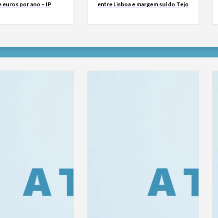
 euros por ano – IP
entre Lisboa e margem sul do Tejo