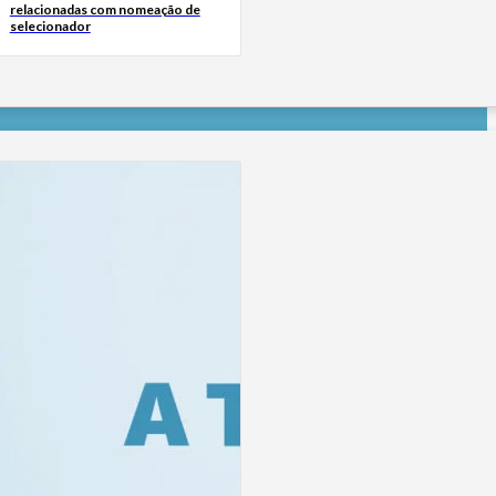
relacionadas com nomeação de
selecionador