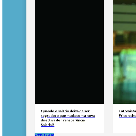
Quando o salário deixa de ser
Entrevist
segredo: o que muda com a nova
Fricon ch
directiva de Transparência
Salarial?
VER MAIS