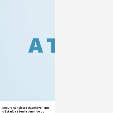
Seguro considera inaceitável” que
o Estado se tenha demitido do