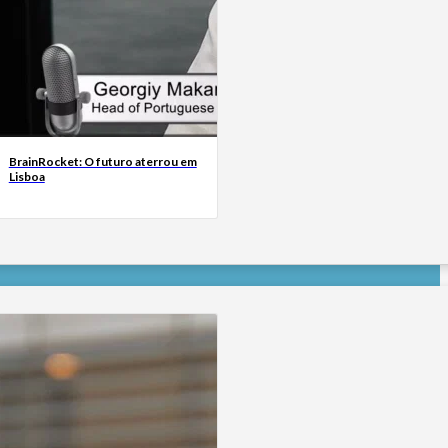
BrainRocket: O futuro aterrou em
Lisboa