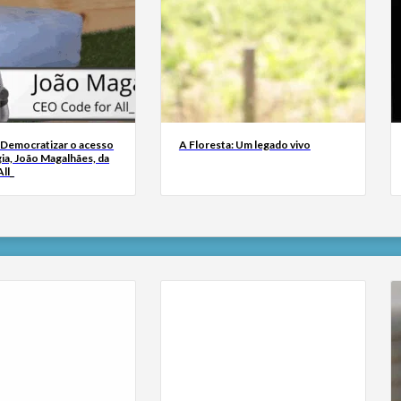
 Democratizar o acesso
A Floresta: Um legado vivo
ia, João Magalhães, da
ll_