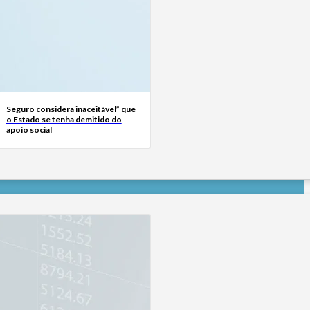
Seguro considera inaceitável” que
o Estado se tenha demitido do
apoio social