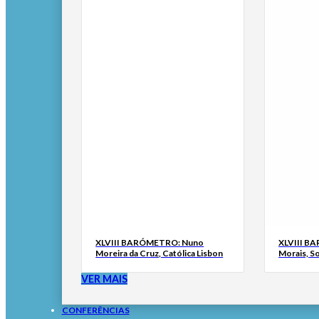
XLVIII BARÓMETRO: Nuno
XLVIII B
Moreira da Cruz, Católica Lisbon
Morais, S
VER MAIS
CONFERÊNCIAS