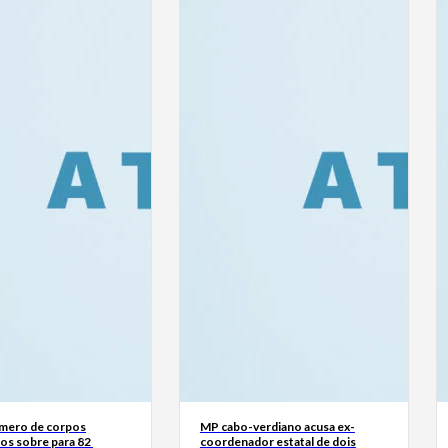
mero de corpos
MP cabo-verdiano acusa ex-
os sobre para 82
coordenador estatal de dois