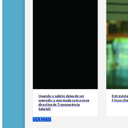
Quando o salário deixa de ser
Entrevist
segredo: o que muda com a nova
Fricon ch
directiva de Transparência
Salarial?
VER MAIS