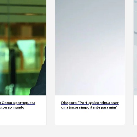
a: Como a portuguesa
Diáspora: “Portugal continua a ser
egou ao mundo
uma âncora importante para mim”