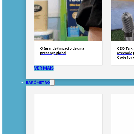
O (grande) impacto de uma
CEO Talk:
presença global
à tecnolog
Code for A
VER MAIS
BARÓMETRO