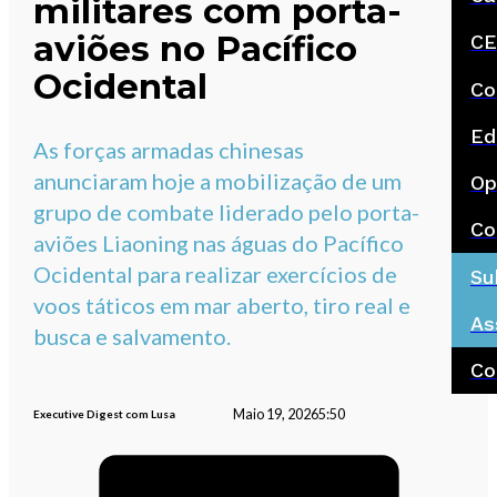
militares com porta-
aviões no Pacífico
CE
Ocidental
Co
Ed
As forças armadas chinesas
anunciaram hoje a mobilização de um
Op
grupo de combate liderado pelo porta-
Co
aviões Liaoning nas águas do Pacífico
Ocidental para realizar exercícios de
Su
voos táticos em mar aberto, tiro real e
As
busca e salvamento.
Co
Maio 19, 2026
5:50
Executive Digest com Lusa