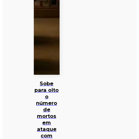
Sobe
para oito
o
número
de
mortos
em
ataque
com