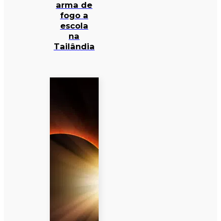
arma de
fogo a
escola
na
Tailândia