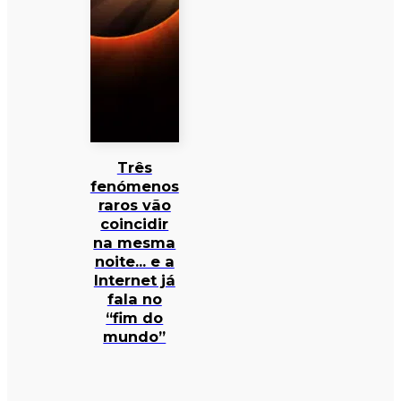
Três
fenómenos
raros vão
coincidir
na mesma
noite… e a
Internet já
fala no
“fim do
mundo”