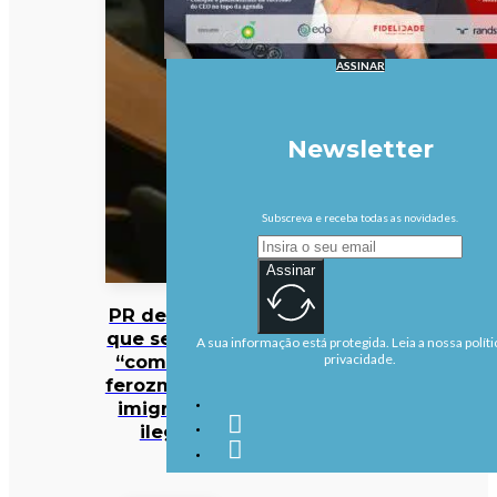
ASSINAR
Newsletter
Subscreva e receba todas as novidades.
Assinar
PR defende
que se deve
A sua informação está protegida. Leia a nossa políti
“combater
privacidade.
ferozmente”
imigração
ilegal