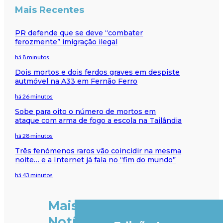
Mais Recentes
PR defende que se deve “combater
ferozmente” imigração ilegal
há 8 minutos
Dois mortos e dois ferdos graves em despiste
autmóvel na A33 em Fernão Ferro
há 26 minutos
Sobe para oito o número de mortos em
ataque com arma de fogo a escola na Tailândia
há 28 minutos
Três fenómenos raros vão coincidir na mesma
noite… e a Internet já fala no “fim do mundo”
há 43 minutos
Mais
Notícias